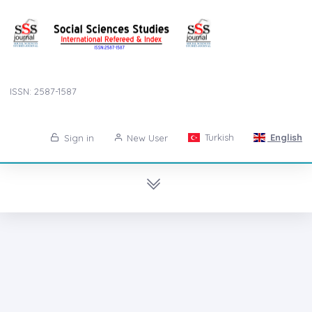
ISSN: 2587-1587
Turkish
English
Sign in
New User