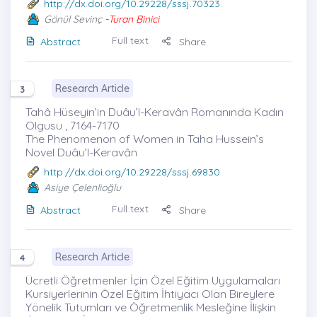
http://dx.doi.org/10.29228/sssj.70323
Gönül Sevinç
-Turan Binici
Full text
Abstract
Share
Research Article
3
Tahâ Hüseyin’in Duâu’l-Keravân Romanında Kadın
Olgusu , 7164-7170
The Phenomenon of Women in Taha Hussein’s
Novel Duâu’l-Keravân
http://dx.doi.org/10.29228/sssj.69830
Asiye Çelenlioğlu
Full text
Abstract
Share
Research Article
4
Ücretli Öğretmenler İçin Özel Eğitim Uygulamaları
Kursiyerlerinin Özel Eğitim İhtiyacı Olan Bireylere
Yönelik Tutumları ve Öğretmenlik Mesleğine İlişkin