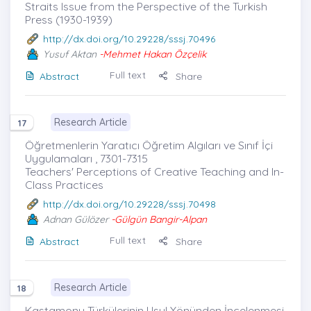
Straits Issue from the Perspective of the Turkish
Press (1930-1939)
http://dx.doi.org/10.29228/sssj.70496
Yusuf Aktan
-Mehmet Hakan Özçelik
Full text
Abstract
Share
Research Article
17
Öğretmenlerin Yaratıcı Öğretim Algıları ve Sınıf İçi
Uygulamaları , 7301-7315
Teachers' Perceptions of Creative Teaching and In-
Class Practices
http://dx.doi.org/10.29228/sssj.70498
Adnan Gülözer
-Gülgün Bangir-Alpan
Full text
Abstract
Share
Research Article
18
Kastamonu Türkülerinin Usul Yönünden İncelenmesi