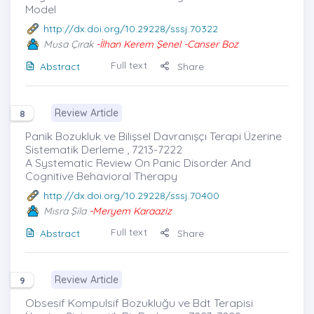
Model
http://dx.doi.org/10.29228/sssj.70322
Musa Çırak
-İlhan Kerem Şenel -Canser Boz
Full text
Abstract
Share
Review Article
8
Panik Bozukluk ve Bilişsel Davranışçı Terapi Üzerine
Sistematik Derleme , 7213-7222
A Systematic Review On Panic Disorder And
Cognitive Behavioral Therapy
http://dx.doi.org/10.29228/sssj.70400
Mısra Şila
-Meryem Karaaziz
Full text
Abstract
Share
Review Article
9
Obsesif Kompulsif Bozukluğu ve Bdt Terapisi