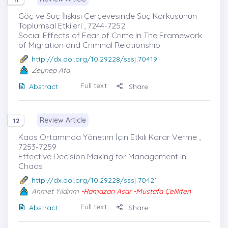
Göç ve Suç İlişkisi Çerçevesinde Suç Korkusunun
Toplumsal Etkileri , 7244-7252
Socıal Effects of Fear of Crıme in The Framework
of Mıgratıon and Crımınal Relationship
http://dx.doi.org/10.29228/sssj.70419
Zeynep Ata
Full text
Abstract
Share
Review Article
12
Kaos Ortamında Yönetim İçin Etkili Karar Verme ,
7253-7259
Effective Decision Making for Management in
Chaos
http://dx.doi.org/10.29228/sssj.70421
Ahmet Yıldırım
-Ramazan Asar -Mustafa Çelikten
Full text
Abstract
Share