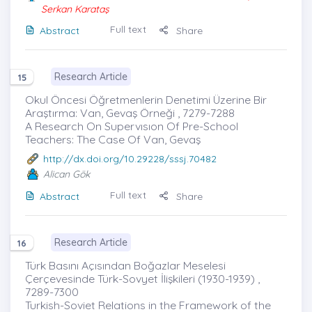
Serkan Karataş
Full text
Abstract
Share
Research Article
15
Okul Öncesi Öğretmenlerin Denetimi Üzerine Bir
Araştırma: Van, Gevaş Örneği , 7279-7288
A Research On Supervısıon Of Pre-School
Teachers: The Case Of Van, Gevaş
http://dx.doi.org/10.29228/sssj.70482
Alican Gök
Full text
Abstract
Share
Research Article
16
Türk Basını Açısından Boğazlar Meselesi
Çerçevesinde Türk-Sovyet İlişkileri (1930-1939) ,
7289-7300
Turkish-Soviet Relations in the Framework of the