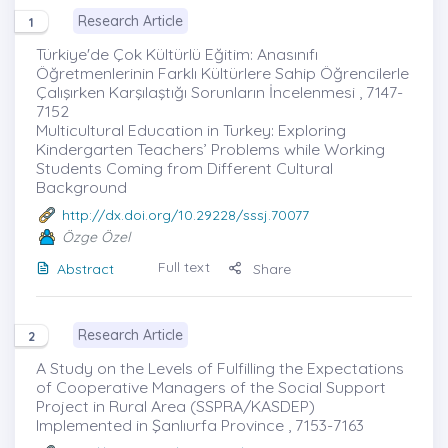
Research Article
1
Türkiye'de Çok Kültürlü Eğitim: Anasınıfı
Öğretmenlerinin Farklı Kültürlere Sahip Öğrencilerle
Çalışırken Karşılaştığı Sorunların İncelenmesi , 7147-
7152
Multicultural Education in Turkey: Exploring
Kindergarten Teachers’ Problems while Working
Students Coming from Different Cultural
Background
http://dx.doi.org/10.29228/sssj.70077
Özge Özel
Full text
Abstract
Share
Research Article
2
A Study on the Levels of Fulfilling the Expectations
of Cooperative Managers of the Social Support
Project in Rural Area (SSPRA/KASDEP)
Implemented in Şanlıurfa Province , 7153-7163