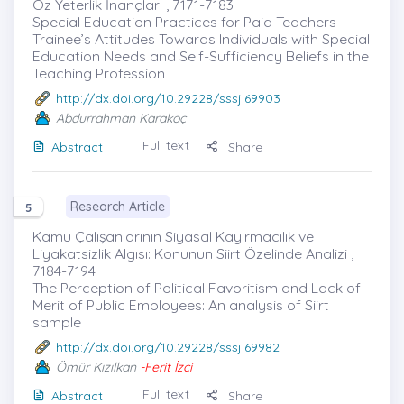
Öz Yeterlik İnançları , 7171-7183
Special Education Practices for Paid Teachers
Trainee’s Attitudes Towards Individuals with Special
Education Needs and Self-Sufficiency Beliefs in the
Teaching Profession
http://dx.doi.org/10.29228/sssj.69903
Abdurrahman Karakoç
Full text
Abstract
Share
Research Article
5
Kamu Çalışanlarının Siyasal Kayırmacılık ve
Liyakatsizlik Algısı: Konunun Siirt Özelinde Analizi ,
7184-7194
The Perception of Political Favoritism and Lack of
Merit of Public Employees: An analysis of Siirt
sample
http://dx.doi.org/10.29228/sssj.69982
Ömür Kızılkan
-Ferit İzci
Full text
Abstract
Share