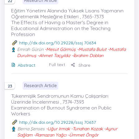
Research Article
22
Eğitim Yönetimi Alanında Yüksek Lisans Yapmanın
Öğretmenlik Mesleğine Etkileri , 7365-7373
The Effects of Having a Master's Degree in
Educational Administration on the Teaching
Profession
http://dx.doi.org/10.29228/sssj.70634
Emrah Gürün
-Mesut Görmüş -Mustafa Bulut -Mustafa
Durulmuş -Ahmet Taçyıldız -İbrahim Doblan
Full text
Abstract
Share
Research Article
23
Tükenmişlik Sendromunun Kamu Çalışanları
Üzerinde İncelenmesi , 7374-7393
Examination of Burnout Syndrome on Public
Workers
http://dx.doi.org/10.29228/sssj.70637
Berna Şenses
-Uğur Irmak -Tunahan Kozak -Aynur
Sağlam -Ramazan Yağcı -Ümmet Öngör