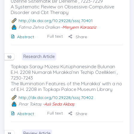
Üzerine Sistematik Bir Derleme , 7223-7229
A Systematic Review on Obsessive-Compulsive
Disorder and Cbt Therapy
http://dx.doi.org/10.29228/sssj.70401
Fatma Zehra Oralkan
-Meryem Karaaziz
Full text
Abstract
Share
Research Article
10
Topkapı Sarayı Müzesi Kütüphanesinde Bulunan
E.H. 2208 Numaralı Murakka’nın Tezhip Özellikleri ,
7230-7243
The Illumination Features of the Murakka’ with a no
of E.H. 2208 in Topkapı Palace Museum Library
http://dx.doi.org/10.29228/sssj.70402
Pınar Toktaş
-Aslı Seda Akbaş
Full text
Abstract
Share
Review Article
11