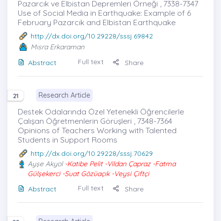
Pazarcık ve Elbistan Depremleri Örneği , 7338-7347
Use of Social Media in Earthquake: Example of 6
February Pazarcık and Elbistan Earthquake
http://dx.doi.org/10.29228/sssj.69842
Mısra Erkaraman
Full text
Abstract
Share
Research Article
21
Destek Odalarında Özel Yetenekli Öğrencilerle
Çalışan Öğretmenlerin Görüşleri , 7348-7364
Opinions of Teachers Working with Talented
Students in Support Rooms
http://dx.doi.org/10.29228/sssj.70629
Ayşe Akyol
-Katibe Pelit -Vildan Çapraz -Fatma
Gülşekerci -Suat Gözüaçık -Veysi Çiftçi
Full text
Abstract
Share