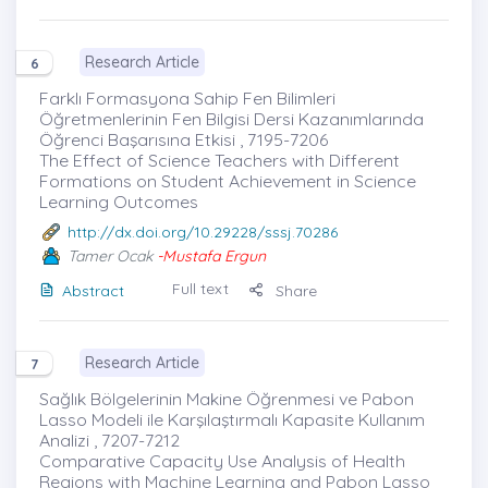
Research Article
6
Farklı Formasyona Sahip Fen Bilimleri
Öğretmenlerinin Fen Bilgisi Dersi Kazanımlarında
Öğrenci Başarısına Etkisi , 7195-7206
The Effect of Science Teachers with Different
Formations on Student Achievement in Science
Learning Outcomes
http://dx.doi.org/10.29228/sssj.70286
Tamer Ocak
-Mustafa Ergun
Full text
Abstract
Share
Research Article
7
Sağlık Bölgelerinin Makine Öğrenmesi ve Pabon
Lasso Modeli ile Karşılaştırmalı Kapasite Kullanım
Analizi , 7207-7212
Comparative Capacity Use Analysis of Health
Regions with Machine Learning and Pabon Lasso