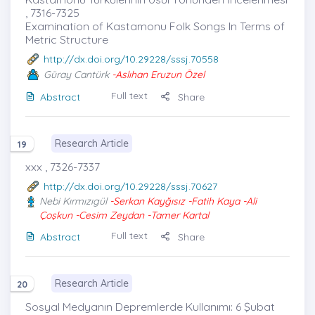
, 7316-7325
Examination of Kastamonu Folk Songs In Terms of
Metric Structure
http://dx.doi.org/10.29228/sssj.70558
Güray Cantürk
-Aslıhan Eruzun Özel
Full text
Abstract
Share
Research Article
19
xxx , 7326-7337
http://dx.doi.org/10.29228/sssj.70627
Nebi Kırmızıgül
-Serkan Kayğısız -Fatih Kaya -Ali
Çoşkun -Cesim Zeydan -Tamer Kartal
Full text
Abstract
Share
Research Article
20
Sosyal Medyanın Depremlerde Kullanımı: 6 Şubat