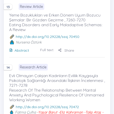
Review Article
13
Yeme Bozuklukları ve Erken Dönem Uyum Bozucu
Şemalar: Bir Gözden Geçirme , 7260-7270
Eating Disorders and Early Maladaptive Schemas:
A Review
http://dx.doi.org/10.29228/sssj.70450
Nursena Öztürk
Full text
Abstract
Share
Research Article
14
Evli Olmayan Çalışan Kadınların Evlilik Kaygısıyla
Psikolojik Sağlamlığı Arasındaki İlişkinin İncelenmesi ,
7271-7278
Research Of The Relationship Between Marital
Anxiety And Psychological Resilience Of Unmarried
Working Women
http://dx.doi.org/10.29228/sssj.70472
Fatma Çulha
-Yaşar Barut -Eliz Kahraman -Talip Ataş -