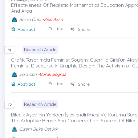
Effectıveness Of Realıstıc Mathematıcs Educatıon Appr
And Area
Büşra Önal
-Zeki Aksu
Full text
Abstract
Share
Research Article
11
Grafik Tasarımda Feminist Söylem: Guerrilla Girls’ün Aktiv
Feminist Discourse in Graphic Design: The Activism of Guer
Esra Can
-Burak Boyraz
Full text
Abstract
Share
Research Article
12
Bilecik Aşevi'nin Yeniden İşlevlendirilmesi Ve Koruma Sürec
The Adaptive Reuse And Conservation Process Of Bileci
Gizem Büke Öztürk