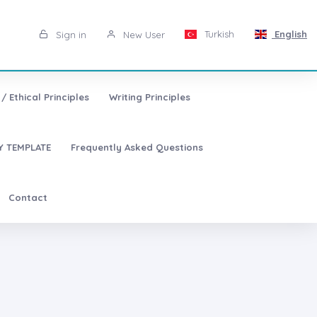
Turkish
English
Sign in
New User
/ Ethical Principles
Writing Principles
 TEMPLATE
Frequently Asked Questions
Contact