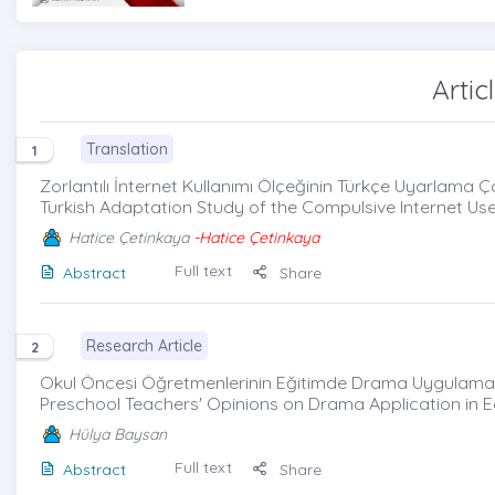
Artic
Translation
1
Zorlantılı İnternet Kullanımı Ölçeğinin Türkçe Uyarlama Ça
Turkish Adaptation Study of the Compulsive Internet Us
Hatice Çetinkaya
-Hatice Çetinkaya
Full text
Abstract
Share
Research Article
2
Okul Öncesi Öğretmenlerinin Eğitimde Drama Uygulamasına
Preschool Teachers' Opinions on Drama Application in 
Hülya Baysan
Full text
Abstract
Share