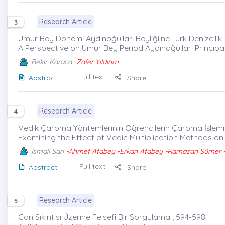
Research Article
3
Umur Bey Dönemi Aydınoğulları Beyliği’ne Türk Denizcilik 
A Perspective on Umur Bey Period Aydinoğullari Principal
Bekir Karaca
-Zafer Yıldırım
Full text
Abstract
Share
Research Article
4
Vedik Çarpma Yöntemlerinin Öğrencilerin Çarpma İşlemi Öz
Examining the Effect of Vedic Multiplication Methods on 
İsmail Sarı
-Ahmet Atabey -Erkan Atabey -Ramazan Sümer -
Full text
Abstract
Share
Research Article
5
Can Sıkıntısı Üzerine Felsefî Bir Sorgulama , 594-598