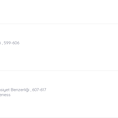
 , 599-606
yet Benzerliği , 607-617
veness