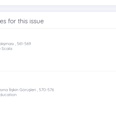
les for this issue
lışması , 561-569
e Scala
 İlişkin Görüşleri , 570-576
Education