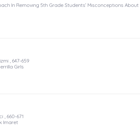
oach In Removıng 5th Grade Students’ Mısconceptıons About
izmi , 647-659
rilla Girls
i , 660-671
k Imaret