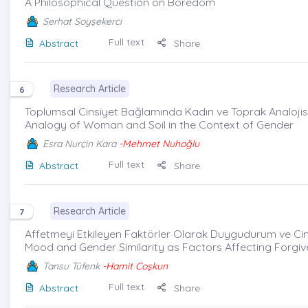
A Philosophical Question on Boredom
Serhat Soyşekerci
Full text
Abstract
Share
Research Article
6
Toplumsal Cinsiyet Bağlamında Kadın ve Toprak Analojisi
Analogy of Woman and Soil in the Context of Gender
Esra Nurçin Kara
-Mehmet Nuhoğlu
Full text
Abstract
Share
Research Article
7
Affetmeyi Etkileyen Faktörler Olarak Duygudurum ve Cinsi
Mood and Gender Similarity as Factors Affecting Forgi
Tansu Tüfenk
-Hamit Coşkun
Full text
Abstract
Share