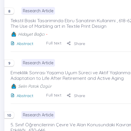
Research Article
8
Tekstil Baski Tasariminda Ebru Sanatinin Kullanimi , 618-6
The Use of Marbling art in Textile Print Design
Hidayet Bağcı
-
Full text
Abstract
Share
Research Article
9
Emeklilik Sonrası Yaşama Uyum Süreci ve Aktif Yaşlanma 
Adaptation to Life After Retirement and Active Aging
Selin Potok Özgür
Full text
Abstract
Share
Research Article
10
5. Sınıf Öğrencilerinin Çevre Ve Alan Konusundaki Kavram
Etkililiği , 630-646