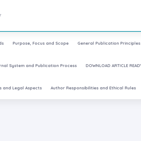
7
ds
Purpose, Focus and Scope
General Publication Principles 
urnal System and Publication Process
DOWNLOAD ARTICLE READY
es and Legal Aspects
Author Responsibilities and Ethical Rules