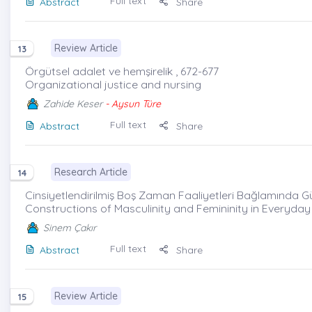
Full text
Abstract
Share
Review Article
13
Örgütsel adalet ve hemşirelik , 672-677
Organizational justice and nursing
Zahide Keser
- Aysun Türe
Full text
Abstract
Share
Research Article
14
Cinsiyetlendirilmiş Boş Zaman Faaliyetleri Bağlamında Gün
Constructions of Masculinity and Femininity in Everyday L
Sinem Çakır
Full text
Abstract
Share
Review Article
15