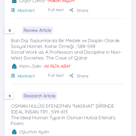
Özgür Çamur
-Hakan Akyurt
Full text
Abstract
Share
Review Article
8
Batı Dışı Toplumlarda Bir Meslek ve Disiplin Olarak
Sosyal Hizmet: Katar Örneği , 588-598
Social Work as A Profession and Discipline in Non-
West Societies: The Case of Qatar
Metin Zafer
-Ali RIZA ABAY
Full text
Abstract
Share
Research Article
9
OSMAN HULÛSİ EFENDİ’NİN “NASİHAT” ŞİİRİNDE
İDEAL İNSAN TİPİ , 599-613
The Ideal Human Type In Osman Hulûsı̇ Efendı's
Poem
Oğuzhan Aydın