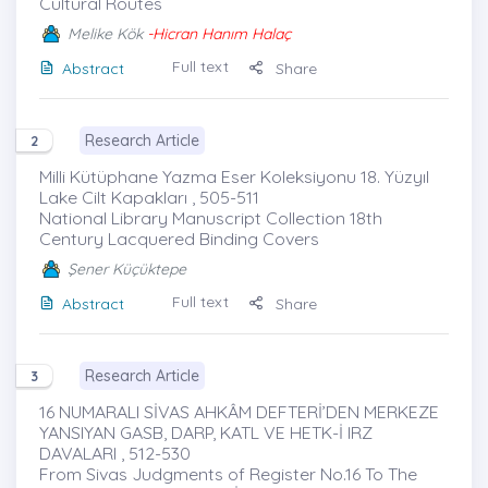
Cultural Routes
Melike Kök
-Hicran Hanım Halaç
Full text
Abstract
Share
Research Article
2
Milli Kütüphane Yazma Eser Koleksiyonu 18. Yüzyıl
Lake Cilt Kapakları , 505-511
National Library Manuscript Collection 18th
Century Lacquered Binding Covers
Şener Küçüktepe
Full text
Abstract
Share
Research Article
3
16 NUMARALI SİVAS AHKÂM DEFTERİ’DEN MERKEZE
YANSIYAN GASB, DARP, KATL VE HETK-İ IRZ
DAVALARI , 512-530
From Sivas Judgments of Register No.16 To The