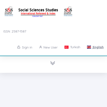
ISSN: 2587-1587
Turkish
English
Sign in
New User