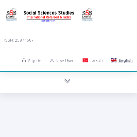
ISSN: 2587-1587
Turkish
English
Sign in
New User