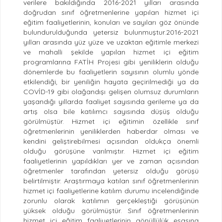
verilere bakıldığında 2016-2021 yılları arasında
doğrudan sınıf öğretmenlerine yapılan hizmet içi
eğitim faaliyetlerinin, konuları ve sayıları göz önünde
bulundurulduğunda yetersiz bulunmuştur.2016-2021
yılları arasında yüz yüze ve uzaktan eğitimle merkezi
ve mahalli şekilde yapılan hizmet içi eğitim
programlarına FATİH Projesi gibi yeniliklerin olduğu
dönemlerde bu faaliyetlerin sayısının olumlu yönde
etkilendiği, bir yeniliğin hayata geçirilmediği ya da
COVİD-19 gibi olağandışı gelişen olumsuz durumların
yaşandığı yıllarda faaliyet sayısında gerileme ya da
artış olsa bile katılımcı sayısında düşüş olduğu
görülmüştür. Hizmet içi eğitimin özellikle sınıf
öğretmenlerinin yeniliklerden haberdar olması ve
kendini geliştirebilmesi açısından oldukça önemli
olduğu görüşüne varılmıştır. Hizmet içi eğitim
faaliyetlerinin yapıldıkları yer ve zaman açısından
öğretmenler tarafından yetersiz olduğu görüşü
belirtilmiştir. Araştırmaya katılan sınıf öğretmenlerinin
hizmet içi faaliyetlerine katılım durumu incelendiğinde
zorunlu olarak katılımın gerçekleştiği görüşünün
yüksek olduğu görülmüştür. Sınıf öğretmenlerinin
hizmet içi eğitim faaliyetlerinin gönüllülük esasına