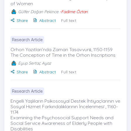
of Women
Gülfer Doğan Pekince
-Fadime Öztan
Share
Abstract
Full text
Research Article
Orhon Yazıtları’nda Zaman Tasavvuru̇, 1150-1159
The Conception of Time in the Orhon Inscriptions
Eyup Sertaç Ayaz
Share
Abstract
Full text
Research Article
Engelli Yaşlıların Psikososyal Destek İhtiyaçlarının ve
Sosyal Hizmet Farkındalıklarının İncelenmesi ̇, 1160-
1174
Examining the Psychosocial Support Needs and
Social Service Awareness of Elderly People with
Disabilities