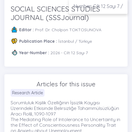
Number: Cilt 12 Sayı 7 /
SOCIAL SCIENCES STUDIES
JOURNAL (SSSJournal)
Editor :
Prof. Dr. Cholpon TOKTOSUNOVA
Publication Place :
İstanbul / Türkiye
Year-Number :
2026 - Cilt 12 Sayı 7
Articles for this issue
Research Article
Sorumluluk Kişilik Özelliğinin İşsizlik Kaygısı
Üzerindeki Etkisinde Belirsizliğe Tahammülsüzlüğün
Aracı Rolü̇, 1090-1097
The Mediating Role of Intolerance to Uncertainty in
the Effect of Conscientiousness Personality Trait
on Anxiety about Unemployment