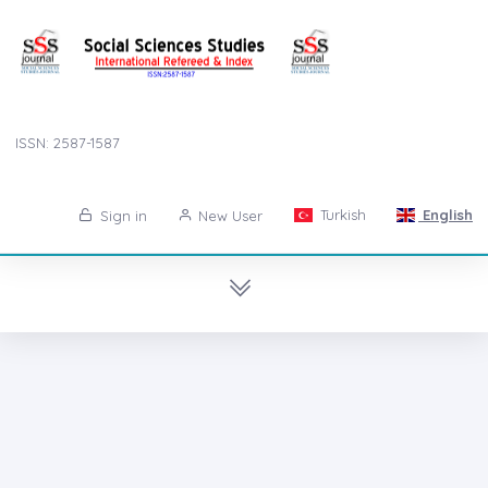
ISSN: 2587-1587
Turkish
English
Sign in
New User