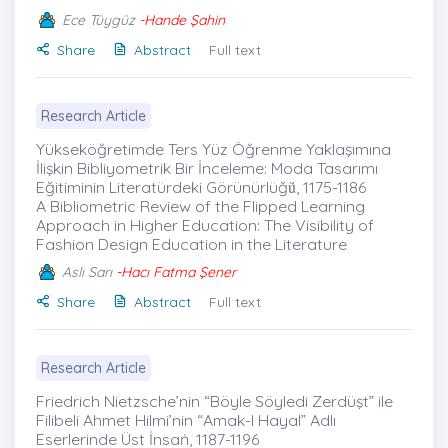
Ece Tüygüz
-Hande Şahin
Share
Abstract
Full text
Research Article
Yükseköğretimde Ters Yüz Öğrenme Yaklaşımına
İlişkin Bibliyometrik Bir İnceleme: Moda Tasarımı
Eğitiminin Literatürdeki Görünürlüğü̇, 1175-1186
A Bibliometric Review of the Flipped Learning
Approach in Higher Education: The Visibility of
Fashion Design Education in the Literature
Aslı Sarı
-Hacı Fatma Şener
Share
Abstract
Full text
Research Article
Friedrich Nietzsche’nin “Böyle Söyledi Zerdüşt” ile
Filibeli Ahmet Hilmi’nin “Amak-I Hayal” Adlı
Eserlerinde Üst İnsaṅ, 1187-1196