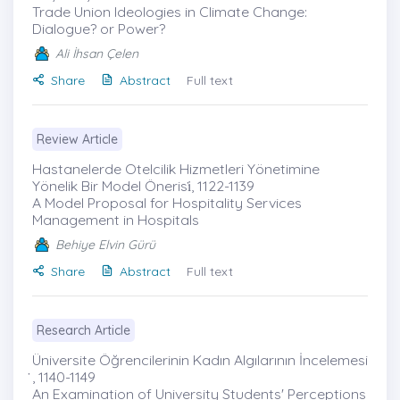
Trade Union Ideologies in Climate Change:
Dialogue? or Power?
Ali İhsan Çelen
Share
Abstract
Full text
Review Article
Hastanelerde Otelcilik Hizmetleri Yönetimine
Yönelik Bir Model Önerisi̇, 1122-1139
A Model Proposal for Hospitality Services
Management in Hospitals
Behiye Elvin Gürü
Share
Abstract
Full text
Research Article
Üniversite Öğrencilerinin Kadın Algılarının İncelemesi
̇, 1140-1149
An Examination of University Students' Perceptions