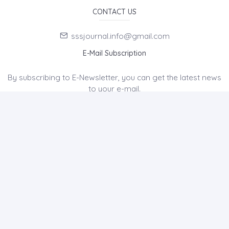
CONTACT US
sssjournal.info@gmail.com
E-Mail Subscription
By subscribing to E-Newsletter, you can get the latest news
to your e-mail.
MENU
Home page
About Us
News
Contact