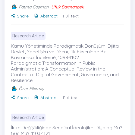
Fatma Coşman
-Ufuk Barmanpek
Share
Abstract
Full text
Research Article
Kamu Yönetiminde Paradigmatik Dönüşüm: Dijital
Devlet, Yönetişim ve Dirençlilik Ekseninde Bir
Kavramsal İncelemė, 1098-1102
Paradigmatic Transformation in Public
Administration: A Conceptual Review in the
Context of Digital Government, Governance, and
Resilience
Özer Elkırmış
Share
Abstract
Full text
Research Article
İklim Değişikliğinde Sendikal İdeolojiler: Diyalog Mu?
Güç Mü?̇, 1103-1121