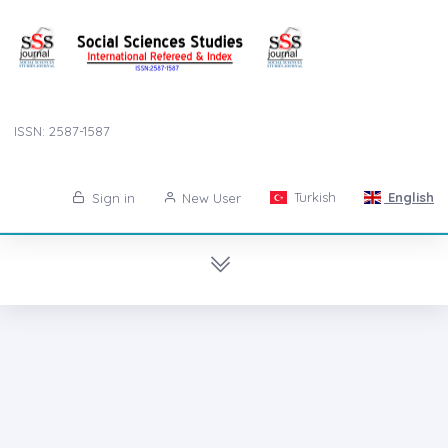
ISSN: 2587-1587
Turkish
English
Sign in
New User