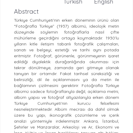
Turkish
English
Abstract
Türkiye Cumhuriyeti’nin erken döneminin ürünü olan
“Fotoğrafla Türkiye” (1937) albümü, ideolojik metin
düzeyinde söylemin fotoğraflarla nasıl çifte
mühürleme geçirdiğini ortaya koymaktadır. 1930’lu
yılların kitle iletişim tabanlı fotoğrafik çalışmaları,
sanatı ve belgeyi; estetiği ve tarihi aynı potada
eritmiştir. Fotoğraf; görünenle, görünmeyenin işaret
edildiği diyalektik durağanlığında okunması için
tekrar dönülmeye, zamanda geri gitmeye olanak
tanıyan bir ortamdır. Fakat tarihsel süreksizliği ve
belirsizliği, dil ile açıklanmasını ya da metin ile
bağlamının çizilmesini gerektirir. Fotoğrafla Türkiye
albümü sadece fotoğraflarıyla değil, açıklama metni,
albüm yapısı ve fotoğraf altyazılarıyla erken dönem
Türkiye Cumhuriyeti’nin kurucu felsefesini
nesneleştirmektedir. Albüm mecrası da dahil olmak
üzere bu yapı, ikonografik çözümleme ve içerik
analizi yöntemiyle irdelenmiştir. Ankara, İstanbul,
Şehirler ve Manzaralar, Arkeoloji ve Ar, Ekonomi ve