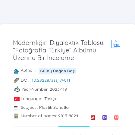
Modernliğin Diyalektik Tablosu:
“Fotoğrafla Türkiye” Albümü
Üzerine Bir İnceleme
Author :
Gülay Doğan Baş
DOI :
10.29228/sssj.74011
Year-Number: 2023-118
Language : Türkçe
Subject : Plastik Sanatlar
Number of pages: 9813-9824