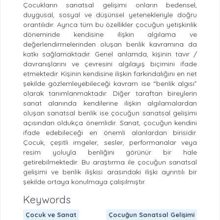
Çocukların sanatsal gelişimi onların bedensel,
duygusal, sosyal ve düşünsel yetenekleriyle doğru
orantılıdır. Ayrıca tüm bu özellikler çocuğun yetişkinlik
döneminde kendisine ilişkin algılama ve
değerlendirmelerinden oluşan benlik kavramına da
katkı sağlamaktadır. Genel anlamda, kişinin tavır /
davranışlarını ve çevresini algılayış biçimini ifade
etmektedir. Kişinin kendisine ilişkin farkındalığını en net
şekilde gözlemleyebileceği kavram ise “benlik algısı”
olarak tanımlanmaktadır. Diğer taraftan bireylerin
sanat alanında kendilerine ilişkin algılamalardan
oluşan sanatsal benlik ise çocuğun sanatsal gelişimi
açısından oldukça önemlidir. Sanat, çocuğun kendini
ifade edebileceği en önemli alanlardan birisidir.
Çocuk, çeşitli imgeler, sesler, performanalar veya
resim yoluyla benliğini görünür bir hale
getirebilmektedir. Bu araştırma ile çocuğun sanatsal
gelişimi ve benlik ilişkisi arasındaki ilişki ayrıntılı bir
şekilde ortaya konulmaya çalışılmıştır.
Keywords
Çocuk ve Sanat
Çocuğun Sanatsal Gelişimi