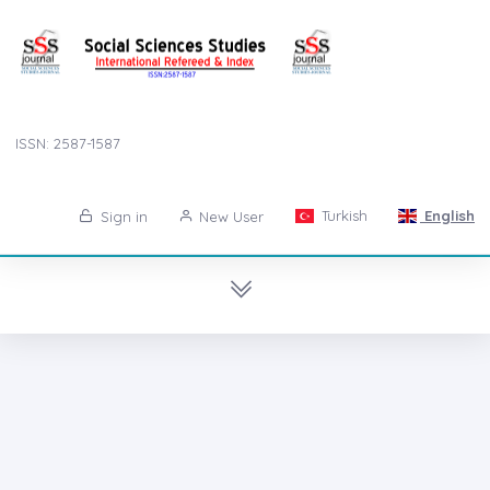
ISSN: 2587-1587
Turkish
English
Sign in
New User