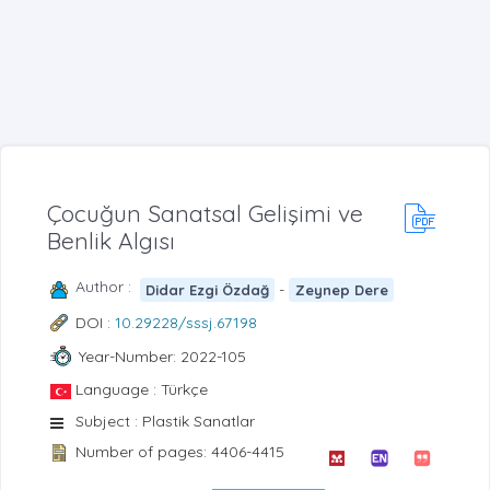
Çocuğun Sanatsal Gelişimi ve
Benlik Algısı
Author :
-
Didar Ezgi Özdağ
Zeynep Dere
DOI :
10.29228/sssj.67198
Year-Number: 2022-105
Language : Türkçe
Subject : Plastik Sanatlar
Number of pages: 4406-4415