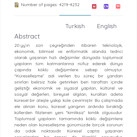
Number of pages: 4219-4232
Turkish
English
Abstract
20.yy’ın son çeyreğinden itibaren teknolojik,
ekonomik, bilimsel ve enformatik alanda tedrici
olarak yaşanan hızlı değişimler dünyada toplumsal
yapıların tüm katmanlarına nüfuz ederek dünya
çapında köklü değişimlere sebep olmuştur.
“Küreselleşme” adı verilen bu süreç bir yandan
sınırları belirsiz hale getirirken beri taraftan içinde
geliştiği ekonomik ve siyasal yapıları, kültürel ve
sosyal değerleri, bireysel algıları, kuralları adeta
küresel bir ateşle yakıp küle çevirmiştir. Bu çalışmada
ele alınan konu, küresel yangının ardında bıraktığı
küllerden filizlenen yeni “kimliksiz” kimlik olgusudur.
Toplumsal yapıların tamamında köklü değişimlere
neden olan küreselleşme günümüzde birçok sorunun
da odak noktasıdır. Küresel çapta yaşanan
sorunlardan bir tanesi de “kimlik” sorunudur.