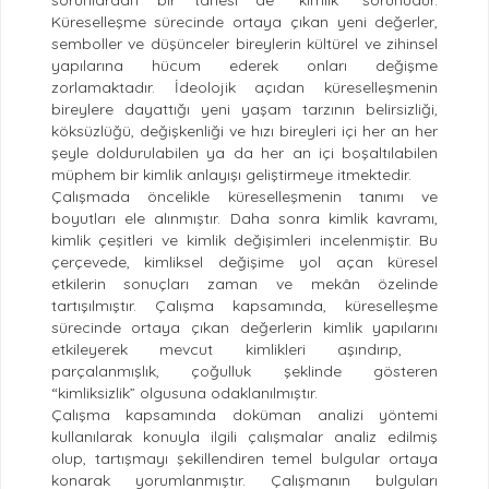
Küreselleşme sürecinde ortaya çıkan yeni değerler,
semboller ve düşünceler bireylerin kültürel ve zihinsel
yapılarına hücum ederek onları değişme
zorlamaktadır. İdeolojik açıdan küreselleşmenin
bireylere dayattığı yeni yaşam tarzının belirsizliği,
köksüzlüğü, değişkenliği ve hızı bireyleri içi her an her
şeyle doldurulabilen ya da her an içi boşaltılabilen
müphem bir kimlik anlayışı geliştirmeye itmektedir.
Çalışmada öncelikle küreselleşmenin tanımı ve
boyutları ele alınmıştır. Daha sonra kimlik kavramı,
kimlik çeşitleri ve kimlik değişimleri incelenmiştir. Bu
çerçevede, kimliksel değişime yol açan küresel
etkilerin sonuçları zaman ve mekân özelinde
tartışılmıştır. Çalışma kapsamında, küreselleşme
sürecinde ortaya çıkan değerlerin kimlik yapılarını
etkileyerek mevcut kimlikleri aşındırıp,
parçalanmışlık, çoğulluk şeklinde gösteren
“kimliksizlik” olgusuna odaklanılmıştır.
Çalışma kapsamında doküman analizi yöntemi
kullanılarak konuyla ilgili çalışmalar analiz edilmiş
olup, tartışmayı şekillendiren temel bulgular ortaya
konarak yorumlanmıştır. Çalışmanın bulguları