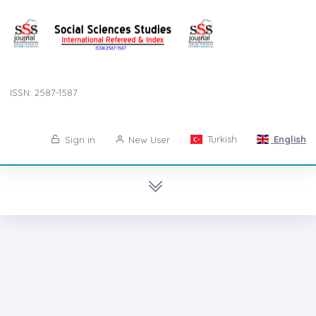
ISSN: 2587-1587
Turkish
English
Sign in
New User