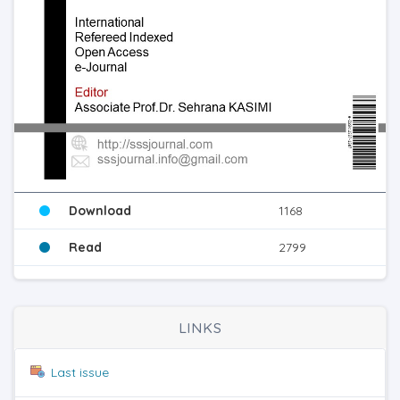
Download
1168
Read
2799
LINKS
Last issue