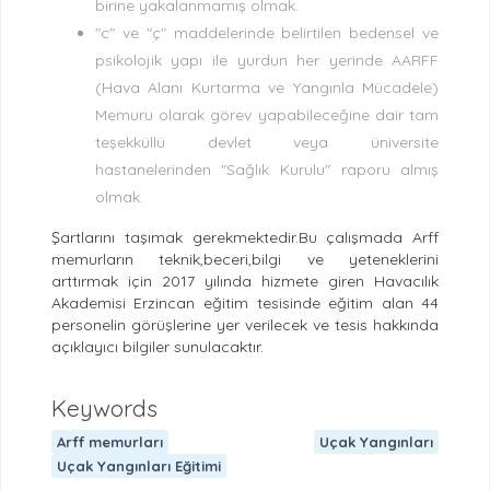
birine yakalanmamış olmak.
"c" ve "ç" maddelerinde belirtilen bedensel ve
psikolojik yapı ile yurdun her yerinde AARFF
(Hava Alanı Kurtarma ve Yangınla Mücadele)
Memuru olarak görev yapabileceğine dair tam
teşekküllü devlet veya üniversite
hastanelerinden "Sağlık Kurulu" raporu almış
olmak.
Şartlarını taşımak gerekmektedir.Bu çalışmada Arff
memurların teknik,beceri,bilgi ve yeteneklerini
arttırmak için 2017 yılında hizmete giren Havacılık
Akademisi Erzincan eğitim tesisinde eğitim alan 44
personelin görüşlerine yer verilecek ve tesis hakkında
açıklayıcı bilgiler sunulacaktır.
Keywords
Arff memurları
Uçak Yangınları
Uçak Yangınları Eğitimi