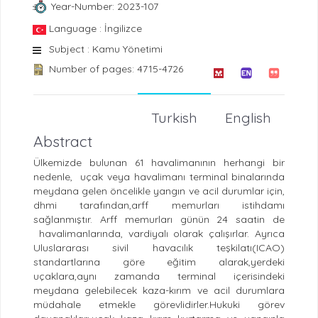
Year-Number: 2023-107
Language : İngilizce
Subject : Kamu Yönetimi
Number of pages: 4715-4726
Turkish
English
Abstract
Ülkemizde bulunan 61 havalimanının herhangi bir
nedenle, uçak veya havalimanı terminal binalarında
meydana gelen öncelikle yangın ve acil durumlar için,
dhmi tarafından,arff memurları istihdamı
sağlanmıştır. Arff memurları günün 24 saatin de
havalimanlarında, vardiyalı olarak çalışırlar. Ayrıca
Uluslararası sivil havacılık teşkilatı(ICAO)
standartlarına göre eğitim alarak,yerdeki
uçaklara,aynı zamanda terminal içerisindeki
meydana gelebilecek kaza-kırım ve acil durumlara
müdahale etmekle görevlidirler.Hukuki görev