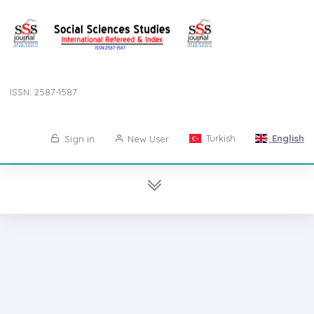
ISSN: 2587-1587
Turkish
English
Sign in
New User