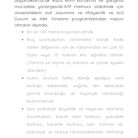
dayanakları,uçak kaza kırım kurtarma ve yangınla
mücadele yönergesidir.Arff memuru olabilmek için
üniversitelerin sivil savunma ve itfaiyecilik ve Acil
Durum ve Afet Yönetimi programlarından mezun
olmanın dışında;
En az 1.65 metre boyunda olmak.
Boy uzunluğunun santimetre olarak ifade
edilen değerinin son iki rakamından en çok 10
fazla veya 15 noksan kilo ağırlıkta olmak.
(Tartma ve ölçme aç karnına ve çıplak ayakla
olacaktır)
Astım, bronşit, nefes darlığı, epilepsi, renk
körlüğü, kekemelik, sağırlık, ileri derecede
görme bozukluğu vb. biyolojik rahatsızlığı
bulunmamak.
Aşırı psikolojik duyarlılık ve heyecan, davranış
bozuklukları, kapalı alan korkusu, yükseklik
korkusu, karanlık korkusu, kan tutması vb.
psikolojik ve sinirsel rahatsızlıklardan herhangi