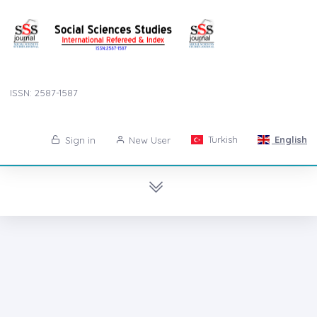
ISSN: 2587-1587
Turkish
English
Sign in
New User