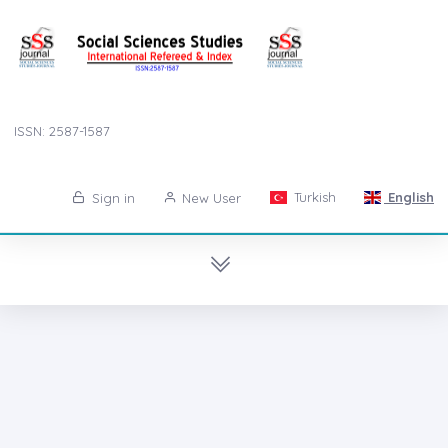
ISSN: 2587-1587
Turkish
English
Sign in
New User