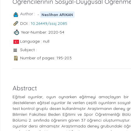
Öğrencilerinin Sosyal-Duygusal Öğrenme B
Author :
-
Neslihan ARIKAN
DOI :
10.26449/sssj.2085
Year-Number: 2020-54
Language : null
Subject :
Number of pages: 195-203
Abstract
Eğitsel oyunlar, oyun oynarken eğitmeyi amaçlayan bir 
desteklenen eğitsel oyunlar ile verilen çeşitli oyunların sosy
test kontrol gruplu desen kullanılmıştır. Araştırmanın deney 
Bilimleri Fakültesi Beden Eğitimi ve Spor Öğretmenliği Bö
Bölümü 2. sınıfında öğrenim gören 37 öğrenci oluşturmuştur
oyunlar dersi almamıştır. Araştırmada deney grubundaki öğrenc