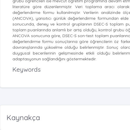
grubu öğrencileri ise mevcut öğretim programına devam etmiş
literatüre göre düzenlenmiştir. Veri toplama aracı olara
değerlendirme formu kullanılmıştır. Verilerin analizinde öl
(ANCOVA), yansıtıcı günlük değerlendirme formundan elde edi
sonucunda, deney ve kontrol gruplarının DSEC-S toplam puan
toplam puanlarında anlamlı bir artış olduğu, kontrol grubu öğr
ANCOVA sonucuna göre, DSEC-S son-test toplam puanlarında de
değerlendirme formu sonuçlarına göre öğrencilerin öz farkınd
davranışlarında yükselme olduğu belirlenmiştir. Sonuç olarak
duygusal becerilerinin gelişmesinde etkili olduğu belirlenm
adaptasyonun sağlandığını göstermektedir.
Keywords
Kaynakça