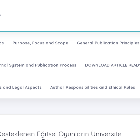
7
ds
Purpose, Focus and Scope
General Publication Principles 
urnal System and Publication Process
DOWNLOAD ARTICLE READY
es and Legal Aspects
Author Responsibilities and Ethical Rules
steklenen Eğitsel Oyunların Üniversite