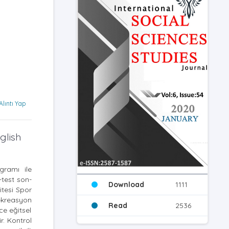
Alıntı Yap
glish
gramı ile
-test son-
Download
1111
itesi Spor
ekreasyon
Read
2536
e eğitsel
r. Kontrol