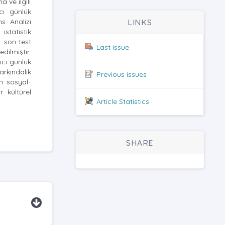
 ve ilgili
cı günlük
ns Analizi
LINKS
istatistik
 son-test
Last issue
dilmiştir.
ıcı günlük
arkındalık
Previous issues
in sosyal-
r kültürel
Article Statistics
SHARE