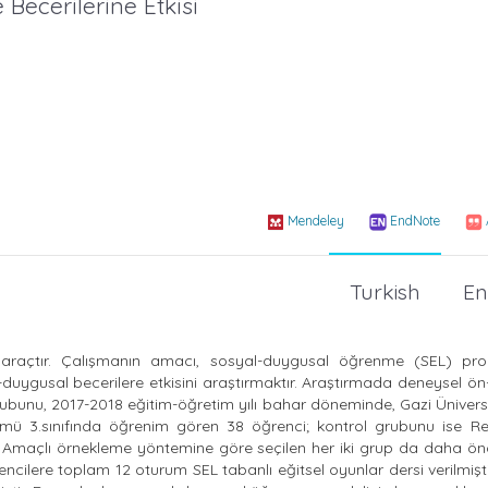
ecerilerine Etkisi
Mendeley
EndNote
Turkish
En
araçtır. Çalışmanın amacı, sosyal-duygusal öğrenme (SEL) pro
al-duygusal becerilere etkisini araştırmaktır. Araştırmada deneysel ön
grubunu, 2017-2018 eğitim-öğretim yılı bahar döneminde, Gazi Ünivers
lümü 3.sınıfında öğrenim gören 38 öğrenci; kontrol grubunu ise R
. Amaçlı örnekleme yöntemine göre seçilen her iki grup da daha önc
ilere toplam 12 oturum SEL tabanlı eğitsel oyunlar dersi verilmişti