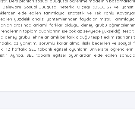
tir. Ders planları sosyal-duygusal öğrenme modelinin basamaklarına
k Deleware Sosyal-Duygusal Yeterlik Ölçeği (DSEC-S) ve yansıtı
çeklerden elde edilen tanımlayıcı istatistik ve Tek Yönlü Kovarya
len yüzdelik analizi yöntemlerinden faydalanılmıştır. Tanımlayıcı 
ları arasında anlamlı farklar olduğu, deney grubu öğrencilerinin
encilerinin toplam puanlarının ise çok az seviyede yükseldiği tespit e
ney grubu lehine anlamlı bir fark olduğu tespit edilmiştir. Yansıt
alık, öz yönetim, sorumlu karar alma, ilişki becerileri ve sosyal f
, 12 haftalık SEL tabanlı eğitsel oyunların üniversite öğrencilerin
iştir. Ayrıca, SEL tabanlı eğitsel oyunlardan elde edilen sonuçla