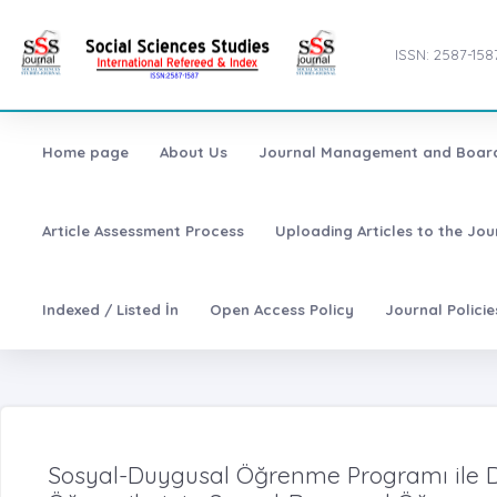
ISSN: 2587-158
Home page
About Us
Journal Management and Boar
Article Assessment Process
Uploading Articles to the Jo
Indexed / Listed İn
Open Access Policy
Journal Polici
Sosyal-Duygusal Öğrenme Programı ile De