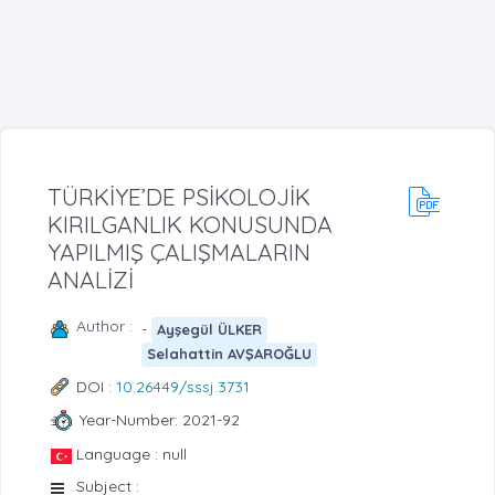
TÜRKİYE’DE PSİKOLOJİK
KIRILGANLIK KONUSUNDA
YAPILMIŞ ÇALIŞMALARIN
ANALİZİ
Author :
-
Ayşegül ÜLKER
Selahattin AVŞAROĞLU
DOI :
10.26449/sssj.3731
Year-Number: 2021-92
Language : null
Subject :