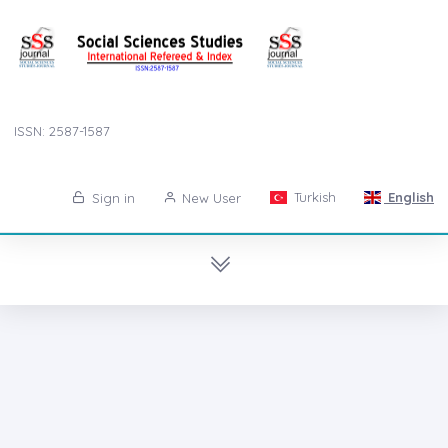
ISSN: 2587-1587
Turkish
English
Sign in
New User