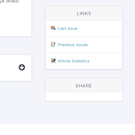
ik analizi
LINKS
Last issue
Previous issues
Article Statistics
SHARE