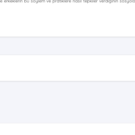
 erkeklerin bu söylem ve pratiklere nasıl tepkiler verdiğinin sosyoloj