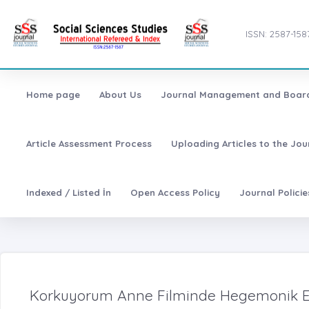
ISSN: 2587-158
Home page
About Us
Journal Management and Boar
Article Assessment Process
Uploading Articles to the Jo
Indexed / Listed İn
Open Access Policy
Journal Polici
Korkuyorum Anne Filminde Hegemonik Erke