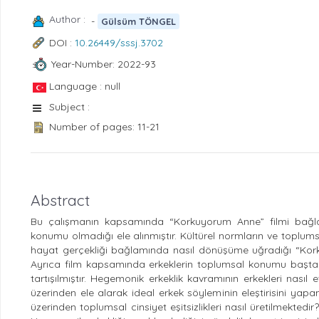
Author :
-
Gülsüm TÖNGEL
DOI :
10.26449/sssj.3702
Year-Number: 2022-93
Language : null
Subject :
Number of pages: 11-21
Abstract
Bu çalışmanın kapsamında “Korkuyorum Anne” filmi bağlam
konumu olmadığı ele alınmıştır. Kültürel normların ve toplumsa
hayat gerçekliği bağlamında nasıl dönüşüme uğradığı “Kork
Ayrıca film kapsamında erkeklerin toplumsal konumu başta o
tartışılmıştır. Hegemonik erkeklik kavramının erkekleri nasıl e
üzerinden ele alarak ideal erkek söyleminin eleştirisini yapan
üzerinden toplumsal cinsiyet eşitsizlikleri nasıl üretilmekted