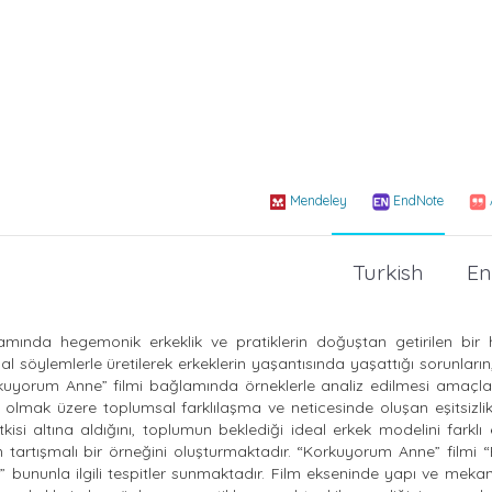
Mendeley
EndNote
Turkish
En
ında hegemonik erkeklik ve pratiklerin doğuştan getirilen bir 
l söylemlerle üretilerek erkeklerin yaşantısında yaşattığı sorunların
uyorum Anne” filmi bağlamında örneklerle analiz edilmesi amaçla
lmak üzere toplumsal farklılaşma ve neticesinde oluşan eşitsizlik 
tkisi altına aldığını, toplumun beklediği ideal erkek modelini farklı e
 tartışmalı bir örneğini oluşturmaktadır. “Korkuyorum Anne” filmi “E
ir?” bununla ilgili tespitler sunmaktadır. Film ekseninde yapı ve meka