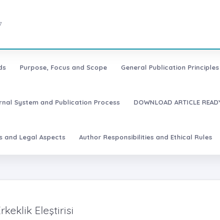
7
ds
Purpose, Focus and Scope
General Publication Principles 
urnal System and Publication Process
DOWNLOAD ARTICLE READY
es and Legal Aspects
Author Responsibilities and Ethical Rules
klik Eleştirisi