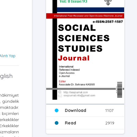
Alıntı Yap
glish
hâkimiyet
, gündelik
maktadır.
Download
1107
biçimleri
rkeklikler
Read
2919
rkeklikler
nizmaların