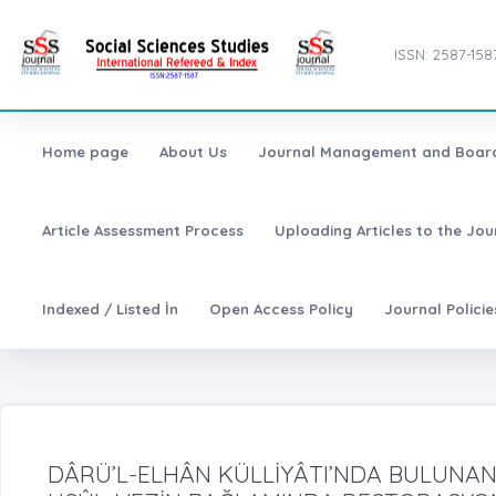
ISSN: 2587-158
Home page
About Us
Journal Management and Boar
Article Assessment Process
Uploading Articles to the Jo
Indexed / Listed İn
Open Access Policy
Journal Polici
DÂRÜ’L-ELHÂN KÜLLİYÂTI’NDA BULUNAN