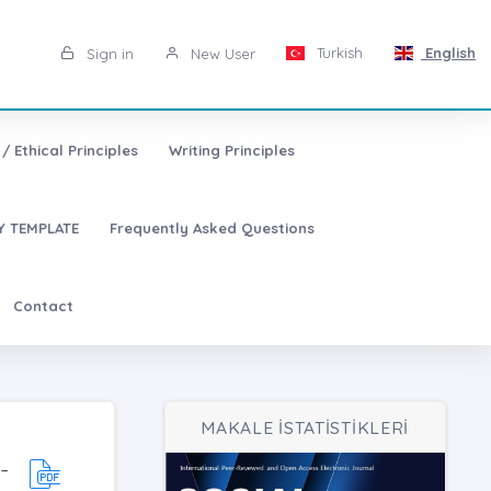
Turkish
English
Sign in
New User
/ Ethical Principles
Writing Principles
 TEMPLATE
Frequently Asked Questions
Contact
MAKALE İSTATİSTİKLERİ
-