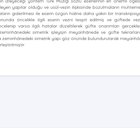
ın izleyeceği yöntem Türk Müziği sözlü eserlerinin en önemli ögesi
kleyen yapılar olduğu ve usûl-vezin ilişkisinde bozulmaların muhte
rın giderilmesi ile eserin özgün haline daha yakın bir transkripsi
nunda öncelikle ilgili eserin vezni tespit edilmiş ve güftede ve
ncelenip varsa ilgili hatalar düzeltilerek güfte onarımları gerçekleşti
p zeminhânedeki simetrik işleyişin meyanhânede ve güfte tekrarlar
nda zeminhânedeki simetrik yapı göz önünde bulundurularak meyanhâ
eştirilmiştir.