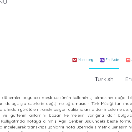
NU
Mendeley
EndNote
Turkish
En
zun dönemler boyunca meşk usulünün kullanılmış olmasının doğal bi
rı dolayısıyla eserlerin değişime uğramasıdır. Türk Müziği tarihinde
arafından yürütülen transkripsiyon çalışmalarına dair inceleme de, 
n ve güftenin anlamını bozan kelimelerin varlığına dair bulgul
ülliyâtı’nda notaya alınmış Ağır Çenber usûlündeki beste formu 
a inceleyerek transkripsiyonlarını nota üzerinde simetrik yerleşimin