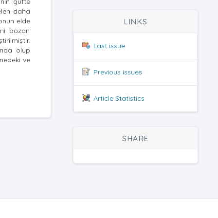
nin güfte
melen daha
yonun elde
LINKS
zni bozan
rilmiştir.
Last issue
ında olup
nedeki ve
Previous issues
Article Statistics
SHARE