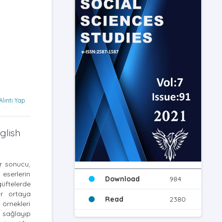
Alıntı Yap
glish
r sonucu,
 eserlerin
Download
984
güftelerde
ar ortaya
Read
2380
örnekleri
i sağlayıp