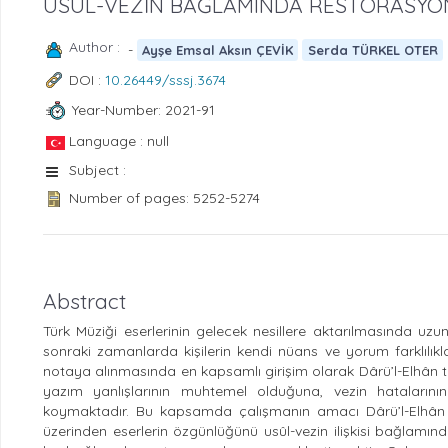
USÛL-VEZİN BAĞLAMINDA RESTORASYO
Author :
-
Ayşe Emsal Aksın ÇEVİK
Serda TÜRKEL OTER
DOI :
10.26449/sssj.3674
Year-Number: 2021-91
Language : null
Subject :
Number of pages: 5252-5274
Abstract
Türk Müziği eserlerinin gelecek nesillere aktarılmasında u
sonraki zamanlarda kişilerin kendi nüans ve yorum farklılıkla
notaya alınmasında en kapsamlı girişim olarak Dârü’l-Elhân t
yazım yanlışlarının muhtemel olduğuna, vezin hatalarını
koymaktadır. Bu kapsamda çalışmanın amacı Dârü’l-Elhân K
üzerinden eserlerin özgünlüğünü usûl-vezin ilişkisi bağlamınd