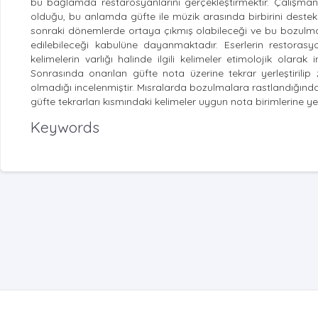
bu bağlamda restarosyanlarını gerçekleştirmektir. Çalışman
olduğu, bu anlamda güfte ile müzik arasında birbirini deste
sonraki dönemlerde ortaya çıkmış olabileceği ve bu bozulmala
edilebileceği kabulüne dayanmaktadır. Eserlerin restorasyo
kelimelerin varlığı halinde ilgili kelimeler etimolojik olarak i
Sonrasında onarılan güfte nota üzerine tekrar yerleştirili
olmadığı incelenmiştir. Mısralarda bozulmalara rastlandığı
güfte tekrarları kısmındaki kelimeler uygun nota birimlerine yerl
Keywords