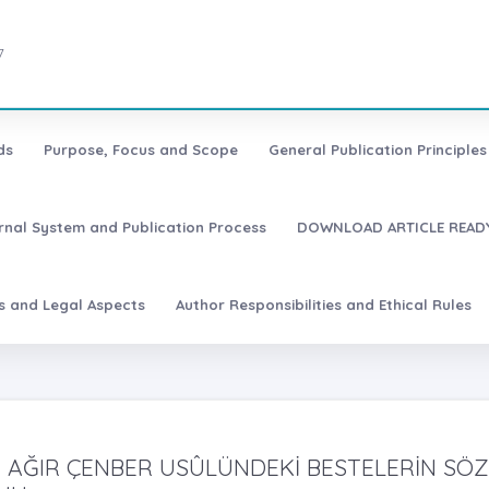
7
ds
Purpose, Focus and Scope
General Publication Principles 
urnal System and Publication Process
DOWNLOAD ARTICLE READY
es and Legal Aspects
Author Responsibilities and Ethical Rules
 AĞIR ÇENBER USÛLÜNDEKİ BESTELERİN SÖZ