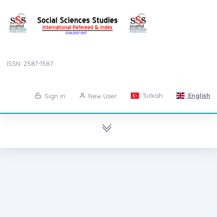
ISSN: 2587-1587
Turkish
English
Sign in
New User