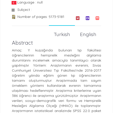
Language : null
Subject :
Number of pages: 5173-5181
Turkish
English
Abstract
Amaç: Y kuşağında bulunan tıp fakültesi
öğrencilerinin hemşirelik mesleğini algılama
durumlarını incelemek amacıyla tanımlayıcı olarak
yapılmıştır. Yöntem: Araştırmanın evrenini, Sivas
Cumhuriyet Üniversitesi Tıp Fakültesi’nde 2016-2017
öğretim yılında eğitim gören tıp öğrencilerinin
tamamı oluşturmuştur. Araştırmada tam sayım
örneklem yöntemi kullanılarak evrenin tamamına
ulaşılması hedeflenmiştir. Araştırma kriterlerine uyan
386 öğrenci ile araştırma yürütülmüştür. Araştırmanın
verileri, sosyo-demografik veri formu ve Hemşirelik
Mesleğini Algılama Ölçeği (HMAÖ) ile toplanmıştır.
Araştırmanın istatistiksel analizinde SPSS 22.0 paket