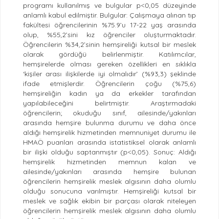
programı kullanılmış ve bulgular p˂0,05 düzeyinde
anlamlı kabul edilmiştir. Bulgular: Çalışmaya alınan tıp
fakültesi öğrencilerinin %75.9’u 17-22 yaş arasında
olup, %55,2’sini kız öğrenciler oluşturmaktadır.
Öğrencilerin %34,2’sinin hemşireliği kutsal bir meslek
olarak gördüğü belirlenmiştir. Katılımcılar,
hemşirelerde olması gereken özellikleri en sıklıkla
‘kişiler arası ilişkilerde iyi olmalıdır’ (%93,3) şeklinde
ifade etmişlerdir. Öğrencilerin çoğu (%75,6)
hemşireliğin kadın ya da erkekler tarafından
yapılabileceğini belirtmiştir. Araştırmadaki
öğrencilerin; okuduğu sınıf, ailesinde/yakınları
arasında hemşire bulunma durumu ve daha önce
aldığı hemşirelik hizmetinden memnuniyet durumu ile
HMAÖ puanları arasında istatistiksel olarak anlamlı
bir ilişki olduğu saptanmıştır (p˂0,05). Sonuç: Aldığı
hemşirelik hizmetinden memnun kalan ve
ailesinde/yakınları arasında hemşire bulunan
öğrencilerin hemşirelik meslek algısının daha olumlu
olduğu sonucuna varılmıştır. Hemşireliği kutsal bir
meslek ve sağlık ekibin bir parçası olarak niteleyen
öğrencilerin hemşirelik meslek algısının daha olumlu