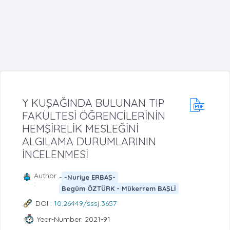
Y KUŞAĞINDA BULUNAN TIP
FAKÜLTESİ ÖĞRENCİLERİNİN
HEMŞİRELİK MESLEĞİNİ
ALGILAMA DURUMLARININ
İNCELENMESİ
Author
-
-Nuriye ERBAŞ-
:
Begüm ÖZTÜRK - Mükerrem BAŞLİ
DOI :
10.26449/sssj.3657
Year-Number: 2021-91