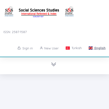
ISSN: 2587-1587
Turkish
English
Sign in
New User