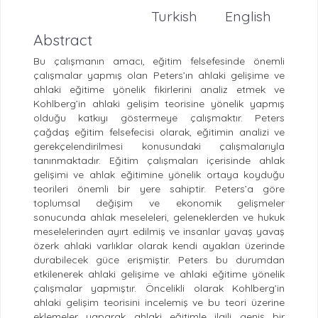
Turkish
English
Abstract
Bu çalışmanın amacı, eğitim felsefesinde önemli
çalışmalar yapmış olan Peters’ın ahlaki gelişime ve
ahlaki eğitime yönelik fikirlerini analiz etmek ve
Kohlberg’in ahlaki gelişim teorisine yönelik yapmış
olduğu katkıyı göstermeye çalışmaktır. Peters
çağdaş eğitim felsefecisi olarak, eğitimin analizi ve
gerekçelendirilmesi konusundaki çalışmalarıyla
tanınmaktadır. Eğitim çalışmaları içerisinde ahlak
gelişimi ve ahlak eğitimine yönelik ortaya koyduğu
teorileri önemli bir yere sahiptir. Peters’a göre
toplumsal değişim ve ekonomik gelişmeler
sonucunda ahlak meseleleri, geleneklerden ve hukuk
meselelerinden ayırt edilmiş ve insanlar yavaş yavaş
özerk ahlaki varlıklar olarak kendi ayakları üzerinde
durabilecek güce erişmiştir. Peters bu durumdan
etkilenerek ahlaki gelişime ve ahlaki eğitime yönelik
çalışmalar yapmıştır. Öncelikli olarak Kohlberg’in
ahlaki gelişim teorisini incelemiş ve bu teori üzerine
eklemeler yaparak ahlaki eğitimle ilgili geniş bir