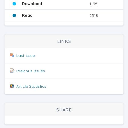
Download
1135
Read
2518
LINKS
Last issue
Previous issues
Article Statistics
SHARE