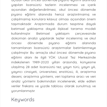
açıdan okul öncesi dönemde piyano eğitimi alanında
yapılan lisansüstü tezlerin incelenmesi ve içerik
açısından değerlendirilmesi, okul öncesi dönemde
piyano eğitimi alanında henüz araştırılmamış ve
çalışılmamış konulara kılavuz olması açısından önem
taşımaktadır. Araştırmada durum tespitine dayalı
betimsel yaklaşıma dayalı ilişkisel tarama modeli
kullanılmıştır. Betimsel yaklaşım çerçevesinde
doküman analizi yapılarak tezler incelenmiş ve okul
öncesi dönemde piyano eğitimi alanında
tamamlanan lisansüstü araştırmalar betimlenmeye
çalışılmıştır. Bu amaçla okul öncesi dönemde piyano
eğitimi alanı ile ilgili YÖK Ulusal Tez Merkezinde
indekslenen 1989-2020 yılları arasında, künyesine
ulaşılmış 28 adet lisansüstü tez; yayın türü, yayın yılı,
yayıncı cinsiyeti, üniversitesi, enstitüsü, ili, araştırma
deseni, araştırma yöntemi, veri toplama aracı ve veri
analiz yöntemi bakımından incelenerek; elde edilen
veriler frekans ve yüzde tablosu olarak sunulmuş ve
yorumlanmıştır.
Keywords