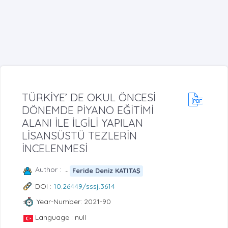
TÜRKİYE’ DE OKUL ÖNCESİ
DÖNEMDE PİYANO EĞİTİMİ
ALANI İLE İLGİLİ YAPILAN
LİSANSÜSTÜ TEZLERİN
İNCELENMESİ
Author :
-
Feride Deniz KATITAŞ
DOI :
10.26449/sssj.3614
Year-Number: 2021-90
Language : null