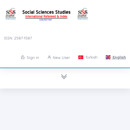
ISSN: 2587-1587
Turkish
English
Sign in
New User