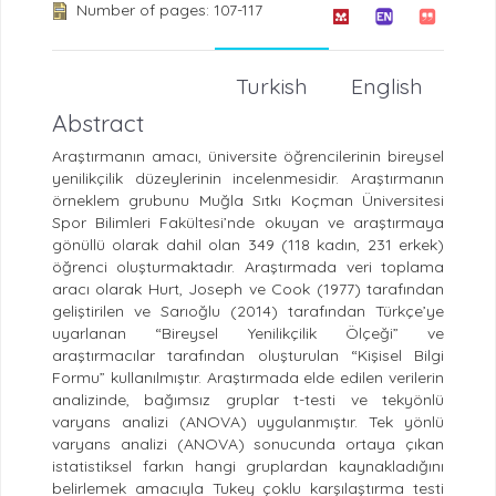
Number of pages: 107-117
Turkish
English
Abstract
Araştırmanın amacı, üniversite öğrencilerinin bireysel
yenilikçilik düzeylerinin incelenmesidir. Araştırmanın
örneklem grubunu Muğla Sıtkı Koçman Üniversitesi
Spor Bilimleri Fakültesi’nde okuyan ve araştırmaya
gönüllü olarak dahil olan 349 (118 kadın, 231 erkek)
öğrenci oluşturmaktadır. Araştırmada veri toplama
aracı olarak Hurt, Joseph ve Cook (1977) tarafından
geliştirilen ve Sarıoğlu (2014) tarafından Türkçe’ye
uyarlanan “Bireysel Yenilikçilik Ölçeği” ve
araştırmacılar tarafından oluşturulan “Kişisel Bilgi
Formu” kullanılmıştır. Araştırmada elde edilen verilerin
analizinde, bağımsız gruplar t-testi ve tekyönlü
varyans analizi (ANOVA) uygulanmıştır. Tek yönlü
varyans analizi (ANOVA) sonucunda ortaya çıkan
istatistiksel farkın hangi gruplardan kaynakladığını
belirlemek amacıyla Tukey çoklu karşılaştırma testi