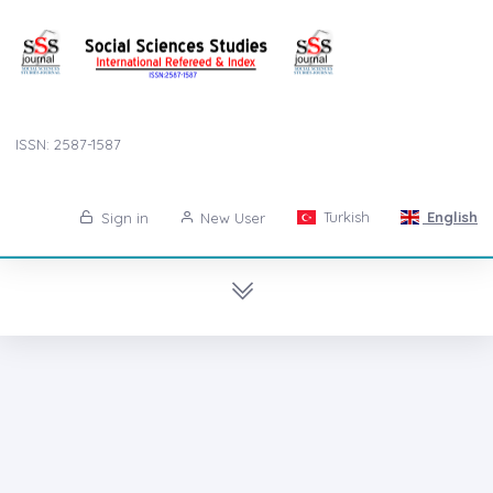
ISSN: 2587-1587
Turkish
English
Sign in
New User