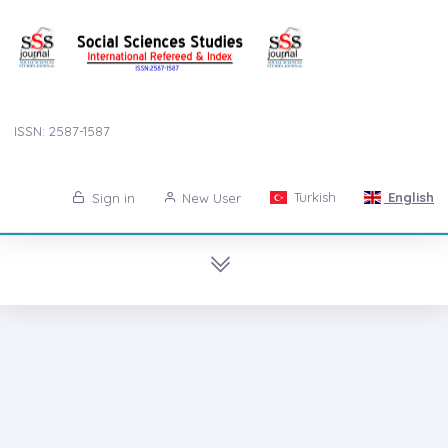
ISSN: 2587-1587
Turkish
English
Sign in
New User