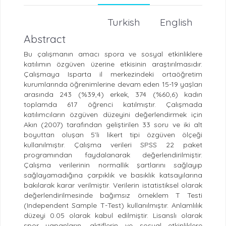
Turkish
English
Abstract
Bu çalışmanın amacı spora ve sosyal etkinliklere
katılımın özgüven üzerine etkisinin araştırılmasıdır.
Çalışmaya Isparta il merkezindeki ortaöğretim
kurumlarında öğrenimlerine devam eden 15-19 yaşları
arasında 243 (%39,4) erkek, 374 (%60,6) kadın
toplamda 617 öğrenci katılmıştır. Çalışmada
katılımcıların özgüven düzeyini değerlendirmek için
Akın (2007) tarafından geliştirilen 33 soru ve iki alt
boyuttan oluşan 5’li likert tipi özgüven ölçeği
kullanılmıştır. Çalışma verileri SPSS 22 paket
programından faydalanarak değerlendirilmiştir.
Çalışma verilerinin normallik şartlarını sağlayıp
sağlayamadığına çarpıklık ve basıklık katsayılarına
bakılarak karar verilmiştir. Verilerin istatistiksel olarak
değerlendirilmesinde bağımsız örneklem T Testi
(Independent Sample T-Test) kullanılmıştır. Anlamlılık
düzeyi 0.05 olarak kabul edilmiştir. Lisanslı olarak
spor yapanların, aktiflerin ve sosyal etkinliklere