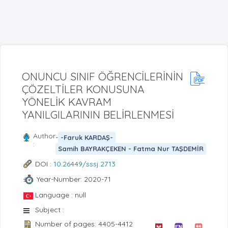
ONUNCU SINIF ÖĞRENCİLERİNİN
ÇÖZELTİLER KONUSUNA
YÖNELİK KAVRAM
YANILGILARININ BELİRLENMESİ
Author
-
-Faruk KARDAŞ-
:
Samih BAYRAKÇEKEN - Fatma Nur TAŞDEMİR
DOI :
10.26449/sssj.2713
Year-Number: 2020-71
Language : null
Subject :
Number of pages: 4405-4412