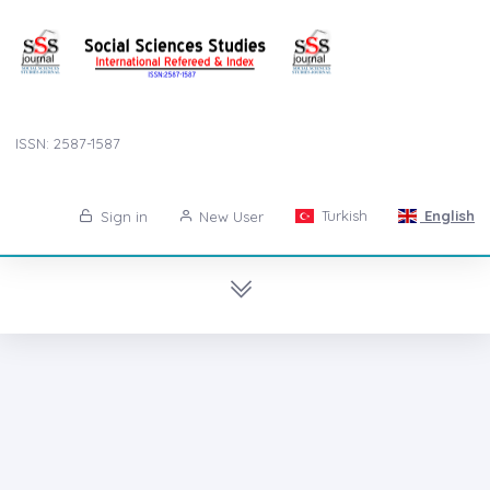
ISSN: 2587-1587
Turkish
English
Sign in
New User