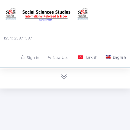
ISSN: 2587-1587
Turkish
English
Sign in
New User