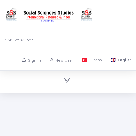
ISSN: 2587-1587
Turkish
English
Sign in
New User