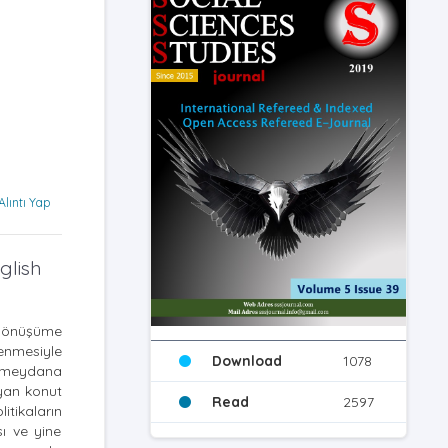
Alıntı Yap
glish
ı dönüşüme
enmesiyle
Download
1078
ı meydana
ayan konut
Read
2597
tikaların
ı ve yine