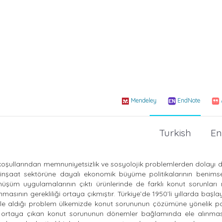
Mendeley
EndNote
Turkish
En
or koşullarından memnuniyetsizlik ve sosyolojik problemlerden dolay
 inşaat sektörüne dayalı ekonomik büyüme politikalarının benims
önüşüm uygulamalarının çıktı ürünlerinde de farklı konut sorunlar
sının gerekliliği ortaya çıkmıştır. Türkiye’de 1950’li yıllarda başl
 aldığı problem ülkemizde konut sorununun çözümüne yönelik poli
 ortaya çıkan konut sorununun dönemler bağlamında ele alınmas