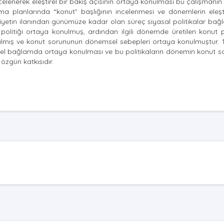
lenerek eleştirel bir bakış açısının ortaya konulması bu çalışmanın
ma planlarında “konut” başlığının incelenmesi ve dönemlerin eleşti
iyetin ilanından günümüze kadar olan süreç siyasal politikalar ba
olitiği ortaya konulmuş, ardından ilgili dönemde üretilen konut po
klaşılmış ve konut sorununun dönemsel sebepleri ortaya konulmuştur.
emsel bağlamda ortaya konulması ve bu politikaların dönemin konut s
özgün katkısıdır.