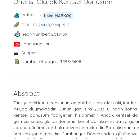
Önerisi Olarak Kentsel Dönüşüm
Author :
-
İlkim MARKOÇ
DOI :
10.26449/sssj.1610
Year-Number: 2019-39
Language : null
Subject :
Number of pages: 3598-3608
Abstract
Türkiye’deki konut stokunun önemli bir kısmı afet riski, konf
ihtiyaç duymaktadır. Bunun yanı sıra 2003 yılından sonra
kentsel dönüşüm faaliyetleri hızlanmıştır. Ancak kentsel d
gelmesi sebebiyle bu dönemin konut politikarının da sorgulanma
sorunu günümüzde hala devam etmektedir. Bu çalışmanın ele
üretilemiyor olmasıdır. Cumhuriyet Dönemi’nden günümüze