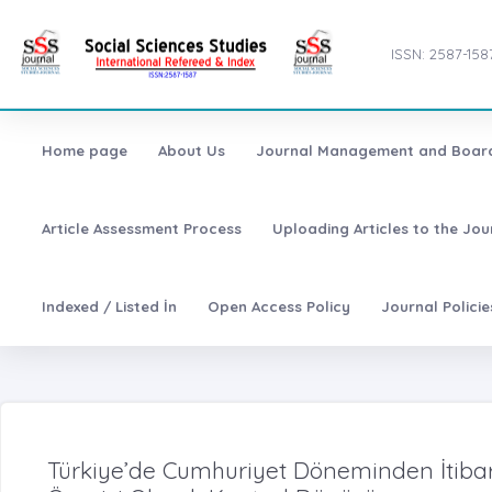
ISSN: 2587-158
Home page
About Us
Journal Management and Boar
Article Assessment Process
Uploading Articles to the Jo
Indexed / Listed İn
Open Access Policy
Journal Polici
Türkiye’de Cumhuriyet Döneminden İtibar