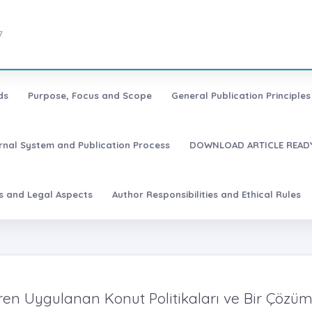
7
ds
Purpose, Focus and Scope
General Publication Principles 
urnal System and Publication Process
DOWNLOAD ARTICLE READY
es and Legal Aspects
Author Responsibilities and Ethical Rules
en Uygulanan Konut Politikaları ve Bir Çözü