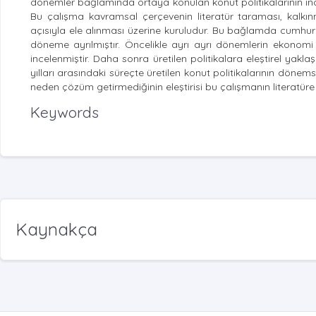
dönemler bağlamında ortaya konulan konut politikalarının ince
Bu çalışma kavramsal çerçevenin literatür taraması, kalkın
açısıyla ele alınması üzerine kuruludur. Bu bağlamda cumhur
döneme ayrılmıştır. Öncelikle ayrı ayrı dönemlerin ekonomi p
incelenmiştir. Daha sonra üretilen politikalara eleştirel ya
yılları arasındaki süreçte üretilen konut politikalarının dön
neden çözüm getirmediğinin eleştirisi bu çalışmanın literatüre 
Keywords
Kaynakça