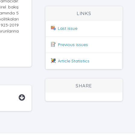
 amacıdır.
rel bakış
ğlamında 5
LINKS
litikaları
 1923-2019
Last issue
orunlarına
Previous issues
Article Statistics
SHARE