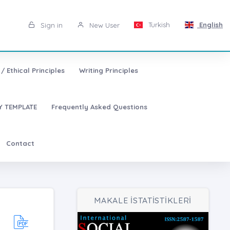
Turkish
English
Sign in
New User
/ Ethical Principles
Writing Principles
 TEMPLATE
Frequently Asked Questions
Contact
MAKALE İSTATİSTİKLERİ
m