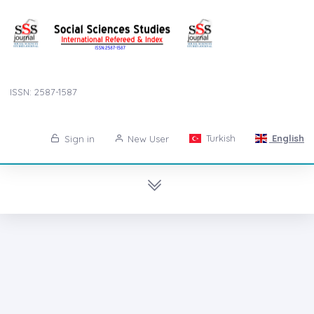
ISSN: 2587-1587
Turkish
English
Sign in
New User