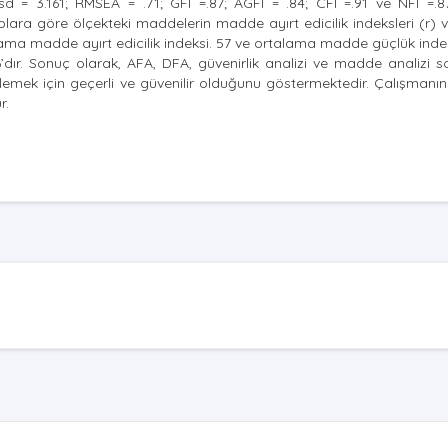
d = 3.161; RMSEA = .71; GFI =.87; AGFI = .84; CFI =.91 ve NFI =.8
plara göre ölçekteki maddelerin madde ayırt edicilik indeksleri (r
ama madde ayırt edicilik indeksi. 57 ve ortalama madde güçlük indeks
’dır. Sonuç olarak, AFA, DFA, güvenirlik analizi ve madde analizi
rlemek için geçerli ve güvenilir olduğunu göstermektedir. Çalışmanın
r.