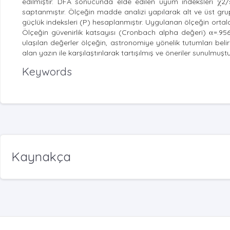
edilmiştir. DFA sonucunda elde edilen uyum indeksleri χ2/s
saptanmıştır. Ölçeğin madde analizi yapılarak alt ve üst gru
güçlük indeksleri (P) hesaplanmıştır. Uygulanan ölçeğin ortal
Ölçeğin güvenirlik katsayısı (Cronbach alpha değeri) α=.956
ulaşılan değerler ölçeğin, astronomiye yönelik tutumları beli
alan yazın ile karşılaştırılarak tartışılmış ve öneriler sunulmuştu
Keywords
Kaynakça