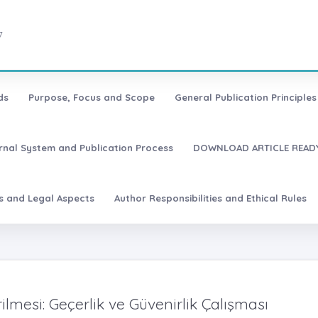
7
ds
Purpose, Focus and Scope
General Publication Principles 
urnal System and Publication Process
DOWNLOAD ARTICLE READY
es and Legal Aspects
Author Responsibilities and Ethical Rules
ilmesi: Geçerlik ve Güvenirlik Çalışması