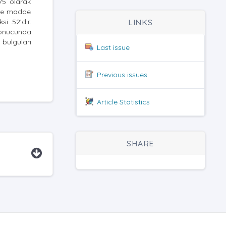
75 olarak
) ve madde
i .52’dir.
LINKS
 sonucunda
 bulguları
Last issue
Previous issues
Article Statistics
SHARE