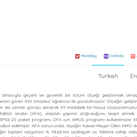
Mendeley
EndNote
Turkish
En
macıyla geçerli ve güvenilir bir tutum ölçeği geliştirmek amaçl
enim gören 430 ortaokul öğrencisi ile yürütülmüştür. Ölçeğin gelişti
n da uzman görüşü alınarak 43 maddelik bir havuz oluşturulmuştur
 faktör analizi (AFA), ulaşılan yapının doğruluğunu tespit etmek
in SPSS-20 paket programı, DFA için AMOS programı kullanılmıştır. E
i kabul edilmiştir. AFA sonucunda, ölçeğin Kaiser-Meyer-Olkin KMO d
çeğin toplam varyansın % 58,62’sini açıklayan üç faktöre sahip old