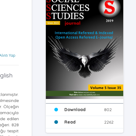
Alıntı Yap
glish
anmıştır.
rilmesinde
. Ölçeğin
Download
802
 amacıyla
lde edilen
Read
2262
eğeri. 828
uğu tespit