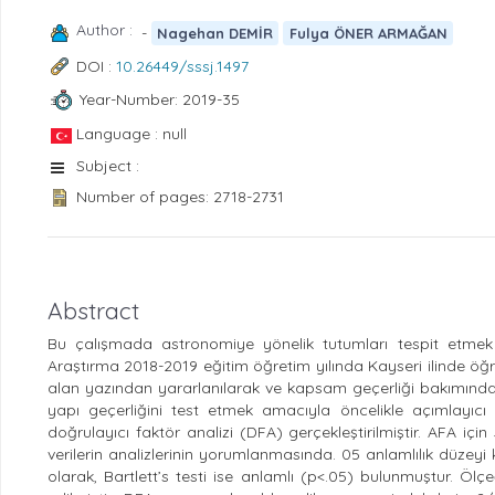
Author :
-
Nagehan DEMİR
Fulya ÖNER ARMAĞAN
DOI :
10.26449/sssj.1497
Year-Number: 2019-35
Language : null
Subject :
Number of pages: 2718-2731
Abstract
Bu çalışmada astronomiye yönelik tutumları tespit etmek a
Araştırma 2018-2019 eğitim öğretim yılında Kayseri ilinde öğr
alan yazından yararlanılarak ve kapsam geçerliği bakımında
yapı geçerliğini test etmek amacıyla öncelikle açımlayıcı
doğrulayıcı faktör analizi (DFA) gerçekleştirilmiştir. AFA iç
verilerin analizlerinin yorumlanmasında. 05 anlamlılık düzey
olarak, Bartlett’s testi ise anlamlı (p<.05) bulunmuştur. Öl