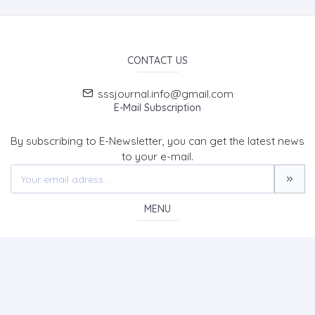
CONTACT US
sssjournal.info@gmail.com
E-Mail Subscription
By subscribing to E-Newsletter, you can get the latest news
to your e-mail.
MENU
Home page
About Us
News
Contact
SOCIAL SCIENCES STUDIES JOURNAL (SSSJournal)