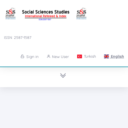
ISSN: 2587-1587
Turkish
English
Sign in
New User