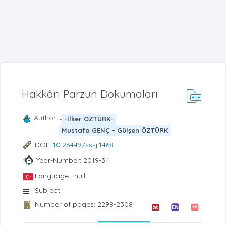
Hakkâri Parzun Dokumaları
Author
-
-İlker ÖZTÜRK-
:
Mustafa GENÇ - Gülşen ÖZTÜRK
DOI :
10.26449/sssj.1468
Year-Number: 2019-34
Language : null
Subject :
Number of pages: 2298-2308