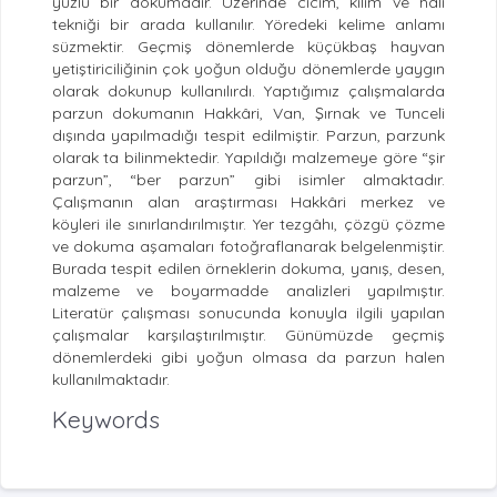
yüzlü bir dokumadır. Üzerinde cicim, kilim ve halı
tekniği bir arada kullanılır. Yöredeki kelime anlamı
süzmektir. Geçmiş dönemlerde küçükbaş hayvan
yetiştiriciliğinin çok yoğun olduğu dönemlerde yaygın
olarak dokunup kullanılırdı. Yaptığımız çalışmalarda
parzun dokumanın Hakkâri, Van, Şırnak ve Tunceli
dışında yapılmadığı tespit edilmiştir. Parzun, parzunk
olarak ta bilinmektedir. Yapıldığı malzemeye göre “şir
parzun”, “ber parzun” gibi isimler almaktadır.
Çalışmanın alan araştırması Hakkâri merkez ve
köyleri ile sınırlandırılmıştır. Yer tezgâhı, çözgü çözme
ve dokuma aşamaları fotoğraflanarak belgelenmiştir.
Burada tespit edilen örneklerin dokuma, yanış, desen,
malzeme ve boyarmadde analizleri yapılmıştır.
Literatür çalışması sonucunda konuyla ilgili yapılan
çalışmalar karşılaştırılmıştır. Günümüzde geçmiş
dönemlerdeki gibi yoğun olmasa da parzun halen
kullanılmaktadır.
Keywords