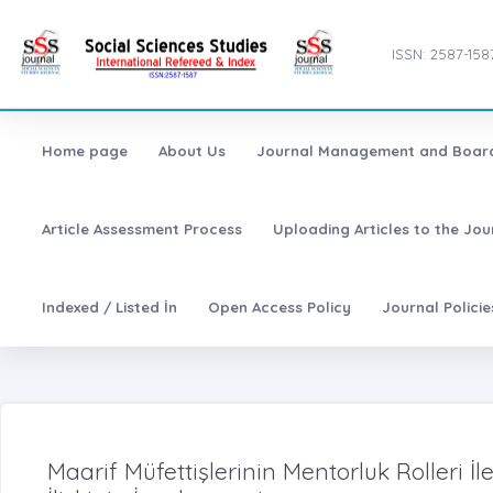
ISSN: 2587-158
Home page
About Us
Journal Management and Boar
Article Assessment Process
Uploading Articles to the Jo
Indexed / Listed İn
Open Access Policy
Journal Polici
Maarif Müfettişlerinin Mentorluk Rolleri İl