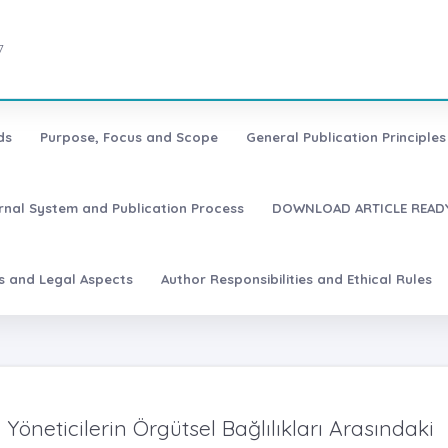
7
ds
Purpose, Focus and Scope
General Publication Principles 
urnal System and Publication Process
DOWNLOAD ARTICLE READY
es and Legal Aspects
Author Responsibilities and Ethical Rules
e Yöneticilerin Örgütsel Bağlılıkları Arasındaki