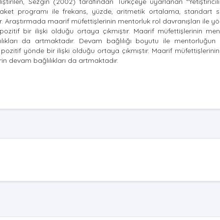
ştirilen, Sezgin (2002) tarafından Türkçeye uyarlanan “Yetiştiricil
 paket programı ile frekans, yüzde, aritmetik ortalama, standart
ir. Araştırmada maarif müfettişlerinin mentorluk rol davranışları ile yön
itif bir ilişki olduğu ortaya çıkmıştır. Maarif müfettişlerinin men
ılıkları da artmaktadır. Devam bağlılığı boyutu ile mentorluğun “
if yönde bir ilişki olduğu ortaya çıkmıştır. Maarif müfettişlerinin
in devam bağlılıkları da artmaktadır.