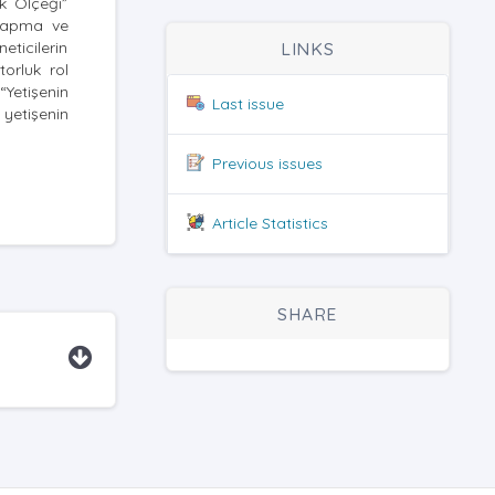
ik Ölçeği”
 sapma ve
eticilerin
LINKS
torluk rol
Yetişenin
Last issue
 yetişenin
Previous issues
Article Statistics
SHARE