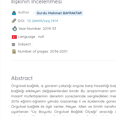
İlişkinin İncelenmesi
Author :
-
Durdu Mehmet BAYRAKTAR
DOI :
10.26449/sssj.1414
Year-Number: 2019-33
Language : null
Subject :
Number of pages: 2036-2051
Abstract
Örgütsel bağlılık, iş görenin çalıştığı örgüte karşı hissettiği b
bağlılığı etkileyen değişkenlerden biridir. Bu araştırmanın ama
maarif müfettişlerinin denetim süreçlerinde sergiledikleri men
2016 eğitim-öğretim yılında Gaziantep il ve ilçelerinde gör
Örgütsel bağlılık ile ilgili veriler, Meyer, Allen ve Smith ta
uyarlanan “Üç Boyutlu Örgütsel Bağlılık Ölçeği” aracılığı ile