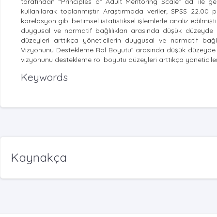
tarafından “Principles of Adult Mentoring Scale” adı ile geli
kullanılarak toplanmıştır. Araştırmada veriler; SPSS 22.00
korelasyon gibi betimsel istatistiksel işlemlerle analiz edilmişt
duygusal ve normatif bağlılıkları arasında düşük düzeyde poz
düzeyleri arttıkça yöneticilerin duygusal ve normatif bağl
Vizyonunu Destekleme Rol Boyutu” arasında düşük düzeyde pozit
vizyonunu destekleme rol boyutu düzeyleri arttıkça yöneticiler
Keywords
Kaynakça