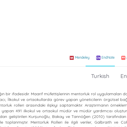
Mendeley
EndNote
Turkish
En
ağın bir ifadesidir. Maarif müfettişlerinin mentorluk rol uygulamaları d
cı; İlkokul ve ortaokullarda görev yapan yöneticilerin örgütsel bağlıl
torluk rolleri arasındaki ilişkiyi saptamaktır. Araştırmanın örneklem
ev yapan 491 ilkokul ve ortaokul müdür ve müdür yardımcısı oluştu
rafından geliştirilen Kurşunoğlu, Bakay ve Tanrıöğen (2010) tarafında
 toplanmıştır. Mentorluk Rolleri ile ilgili veriler, Galbraith ve C