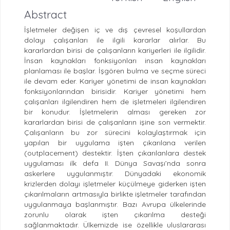
Abstract
İşletmeler değişen iç ve dış çevresel koşullardan
dolayı çalışanları ile ilgili kararlar alırlar. Bu
kararlardan birisi de çalışanların kariyerleri ile ilgilidir.
İnsan kaynakları fonksiyonları insan kaynakları
planlaması ile başlar. İşgören bulma ve seçme süreci
ile devam eder. Kariyer yönetimi de insan kaynakları
fonksiyonlarından birisidir. Kariyer yönetimi hem
çalışanları ilgilendiren hem de işletmeleri ilgilendiren
bir konudur. İşletmelerin alması gereken zor
kararlardan birisi de çalışanların işine son vermektir.
Çalışanların bu zor sürecini kolaylaştırmak için
yapılan bir uygulama işten çıkarılana verilen
(outplacement) destektir. İşten çıkarılanlara destek
uygulaması ilk defa II. Dünya Savaşı’nda sonra
askerlere uygulanmıştır. Dünyadaki ekonomik
krizlerden dolayı işletmeler küçülmeye giderken işten
çıkarılmaların artmasıyla birlikte işletmeler tarafından
uygulanmaya başlanmıştır. Bazı Avrupa ülkelerinde
zorunlu olarak işten çıkarılma desteği
sağlanmaktadır. Ülkemizde ise özellikle uluslararası