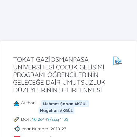
TOKAT GAZİOSMANPAŞA
ÜNİVERSİTESİ ÇOCUK GELİŞİMİ
PROGRAMI ÖĞRENCİLERİNİN
GELECEĞE DAİR UMUTSUZLUK
DÜZEYLERİNİN BELİRLENMESİ
Author :
-
Mehmet Şaban AKGÜL
Nagehan AKGÜL
DOI :
10.26449/sssj.1132
Year-Number: 2018-27