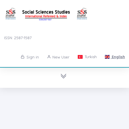
ISSN: 2587-1587
Turkish
English
Sign in
New User