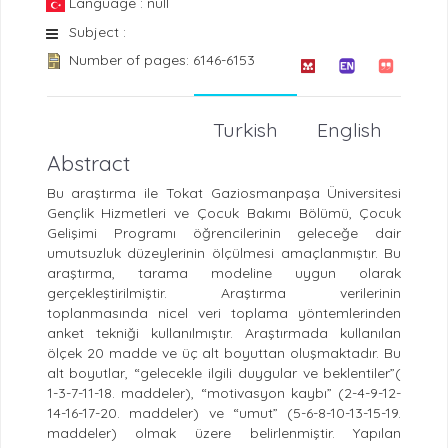
Language : null
Subject :
Number of pages: 6146-6153
Turkish
English
Abstract
Bu araştırma ile Tokat Gaziosmanpaşa Üniversitesi
Gençlik Hizmetleri ve Çocuk Bakımı Bölümü, Çocuk
Gelişimi Programı öğrencilerinin geleceğe dair
umutsuzluk düzeylerinin ölçülmesi amaçlanmıştır. Bu
araştırma, tarama modeline uygun olarak
gerçekleştirilmiştir. Araştırma verilerinin
toplanmasında nicel veri toplama yöntemlerinden
anket tekniği kullanılmıştır. Araştırmada kullanılan
ölçek 20 madde ve üç alt boyuttan oluşmaktadır. Bu
alt boyutlar, “gelecekle ilgili duygular ve beklentiler”(
1-3-7-11-18. maddeler), “motivasyon kaybı” (2-4-9-12-
14-16-17-20. maddeler) ve “umut” (5-6-8-10-13-15-19.
maddeler) olmak üzere belirlenmiştir. Yapılan