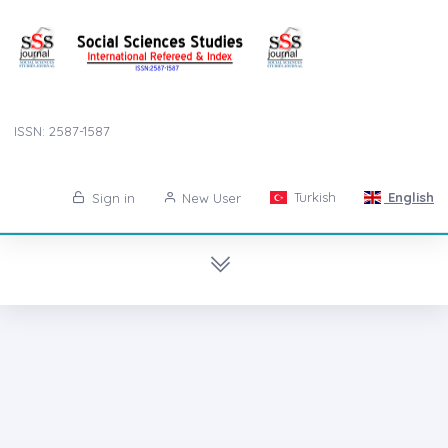
ISSN: 2587-1587
Turkish
English
Sign in
New User