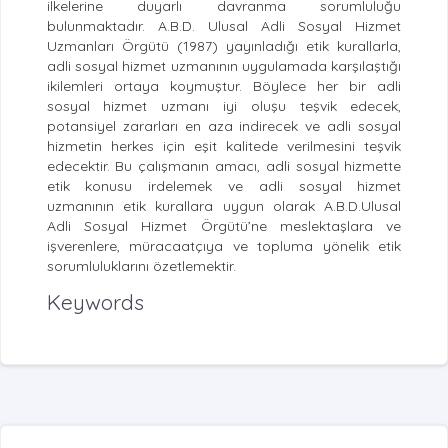
ilkelerine duyarlı davranma sorumluluğu
bulunmaktadır. A.B.D. Ulusal Adli Sosyal Hizmet
Uzmanları Örgütü (1987) yayınladığı etik kurallarla,
adli sosyal hizmet uzmanının uygulamada karşılaştığı
ikilemleri ortaya koymuştur. Böylece her bir adli
sosyal hizmet uzmanı iyi oluşu teşvik edecek,
potansiyel zararları en aza indirecek ve adli sosyal
hizmetin herkes için eşit kalitede verilmesini teşvik
edecektir. Bu çalışmanın amacı, adli sosyal hizmette
etik konusu irdelemek ve adli sosyal hizmet
uzmanının etik kurallara uygun olarak A.B.D.Ulusal
Adli Sosyal Hizmet Örgütü’ne meslektaşlara ve
işverenlere, müracaatçıya ve topluma yönelik etik
sorumluluklarını özetlemektir.
Keywords