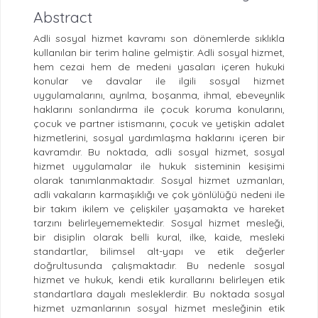
Abstract
Adli sosyal hizmet kavramı son dönemlerde sıklıkla
kullanılan bir terim haline gelmiştir. Adli sosyal hizmet,
hem cezai hem de medeni yasaları içeren hukuki
konular ve davalar ile ilgili sosyal hizmet
uygulamalarını, ayrılma, boşanma, ihmal, ebeveynlik
haklarını sonlandırma ile çocuk koruma konularını,
çocuk ve partner istismarını, çocuk ve yetişkin adalet
hizmetlerini, sosyal yardımlaşma haklarını içeren bir
kavramdır. Bu noktada, adli sosyal hizmet, sosyal
hizmet uygulamalar ile hukuk sisteminin kesişimi
olarak tanımlanmaktadır. Sosyal hizmet uzmanları,
adli vakaların karmaşıklığı ve çok yönlülüğü nedeni ile
bir takım ikilem ve çelişkiler yaşamakta ve hareket
tarzını belirleyememektedir. Sosyal hizmet mesleği,
bir disiplin olarak belli kural, ilke, kaide, mesleki
standartlar, bilimsel alt-yapı ve etik değerler
doğrultusunda çalışmaktadır. Bu nedenle sosyal
hizmet ve hukuk, kendi etik kurallarını belirleyen etik
standartlara dayalı mesleklerdir. Bu noktada sosyal
hizmet uzmanlarının sosyal hizmet mesleğinin etik