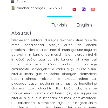
Subject :
Number of pages: 5763-5771
Turkish
English
Abstract
İşletmelerin sektörel düzeyde rekabet üstünlüğü elde
etme çabalarında ortaya çıkan en önemli
problemlerden birisi de, nitelikli insan gücüne duyulan
gereksinimin karşılanabilmesidir. İşletmelerde nitelikli
iş gücü sağlamaya yönelik kararlar alınırken asıl
amaç işletmenin kârını maksimum düzeye
çıkarmaktır. Sermayeleri ne kadar güçlü olursa olsun,
nitelikli insan gücüne sahip olmayan işletmelerin
başarılı olması, rakipleri ile rekabet edebilmesi,
piyasada pazar paylarını arttırması ve hedeflerine
ulaşması zor olacaktır. Bu bağlamda, işletme
faaliyetlerinin verimli olabilmesi için, işe uygun ve
nitelikli iş gücünün istihdam edilmesi gerekmektedir.
Bu çalışmada işletmelerin aynı iş için gereksinim
duyulan elemanların istihdamıyla ilgili olarak, lisans