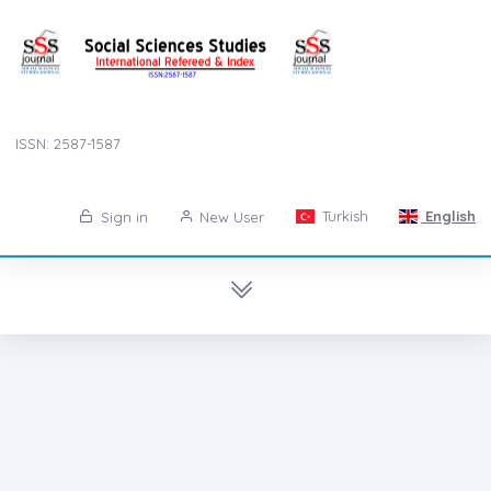
ISSN: 2587-1587
Turkish
English
Sign in
New User