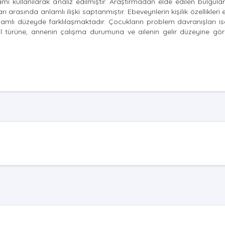
ı kullanılarak analiz edilmiştir. Araştırmadan elde edilen bulgular
arı arasında anlamlı ilişki saptanmıştır. Ebeveynlerin kişilik özellikler
lı düzeyde farklılaşmaktadır. Çocukların problem davranışları ise
 türüne, annenin çalışma durumuna ve ailenin gelir düzeyine gör