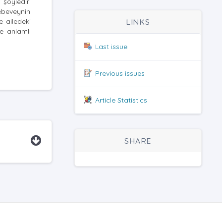
 şöyledir:
i ebeveynin
 ailedeki
LINKS
e anlamlı
Last issue
Previous issues
Article Statistics
SHARE