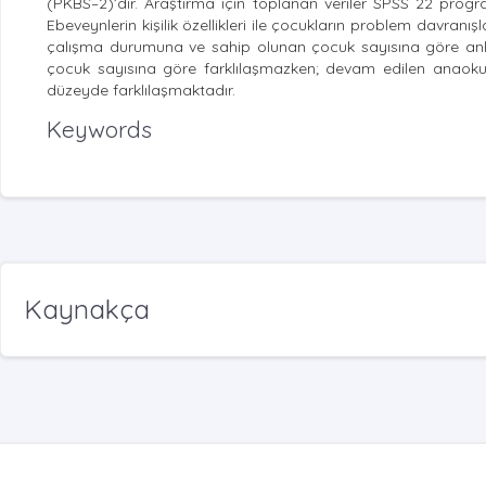
(PKBS–2)’dir. Araştırma için toplanan veriler SPSS 22 program
Ebeveynlerin kişilik özellikleri ile çocukların problem davranışl
çalışma durumuna ve sahip olunan çocuk sayısına göre anlam
çocuk sayısına göre farklılaşmazken; devam edilen anaokul
düzeyde farklılaşmaktadır.
Keywords
Kaynakça