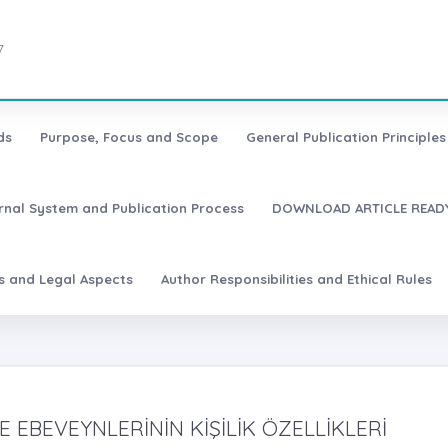
7
ds
Purpose, Focus and Scope
General Publication Principles 
urnal System and Publication Process
DOWNLOAD ARTICLE READY
es and Legal Aspects
Author Responsibilities and Ethical Rules
 EBEVEYNLERİNİN KİŞİLİK ÖZELLİKLERİ