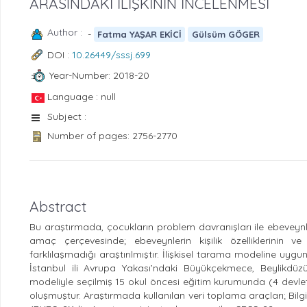
ARASINDAKİ İLİŞKİNİN İNCELENMESİ
Author :
-
Fatma YAŞAR EKİCİ
Gülsüm GÖGER
DOI :
10.26449/sssj.699
Year-Number: 2018-20
Language : null
Subject :
Number of pages: 2756-2770
Abstract
Bu araştırmada, çocukların problem davranışları ile ebeveynleri
amaç çerçevesinde; ebeveynlerin kişilik özelliklerinin ve
farklılaşmadığı araştırılmıştır. İlişkisel tarama modeline uy
İstanbul ili Avrupa Yakası’ndaki Büyükçekmece, Beylikdüzü
modeliyle seçilmiş 15 okul öncesi eğitim kurumunda (4 devle
oluşmuştur. Araştırmada kullanılan veri toplama araçları; Bilg