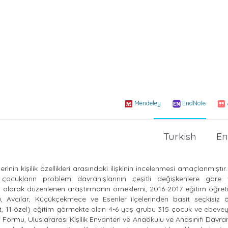
Mendeley
EndNote
Turkish
En
nin kişilik özellikleri arasındaki ilişkinin incelenmesi amaçlanmıştır
 çocukların problem davranışlarının çeşitli değişkenlere göre fa
gun olarak düzenlenen araştırmanın örneklemi, 2016-2017 eğitim öğret
, Avcılar, Küçükçekmece ve Esenler ilçelerinden basit seçkisiz 
t, 11 özel) eğitim görmekte olan 4-6 yaş grubu 315 çocuk ve ebeve
i Formu, Uluslararası Kişilik Envanteri ve Anaokulu ve Anasınıfı Davra