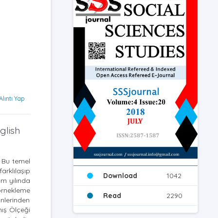
Alıntı Yap
glish
. Bu temel
rklılaşıp
Download
1042
im yılında
örnekleme
Read
2290
ynlerinden
nış Ölçeği