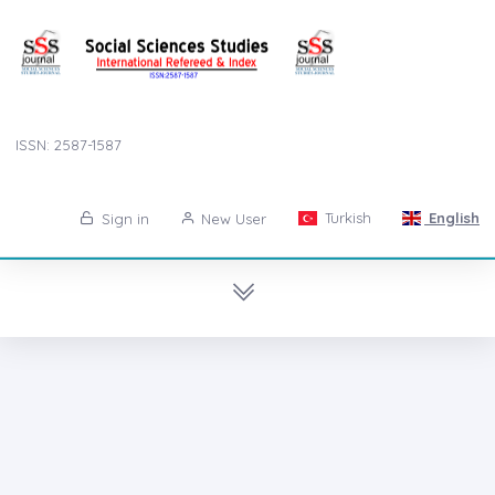
ISSN: 2587-1587
Turkish
English
Sign in
New User