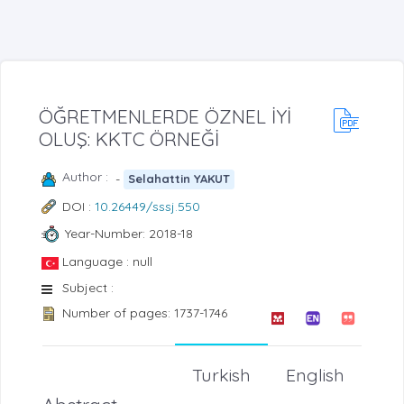
ÖĞRETMENLERDE ÖZNEL İYİ
OLUŞ: KKTC ÖRNEĞİ
Author :
-
Selahattin YAKUT
DOI :
10.26449/sssj.550
Year-Number: 2018-18
Language : null
Subject :
Number of pages: 1737-1746
Turkish
English