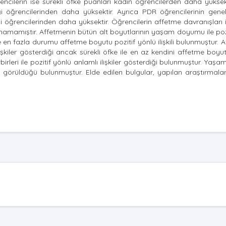
encilerin ise sürekli öfke puanları kadın öğrencilerden daha yükse
 öğrencilerinden daha yüksektir. Ayrıca PDR öğrencilerinin gene
 öğrencilerinden daha yüksektir. Öğrencilerin affetme davranışları i
lunamamıştır. Affetmenin bütün alt boyutlarının yaşam doyumu ile poz
en fazla durumu affetme boyutu pozitif yönlü ilişkili bulunmuştur. 
ilişkiler gösterdiği ancak sürekli öfke ile en az kendini affetme boyu
rbirleri ile pozitif yönlü anlamlı ilişkiler gösterdiği bulunmuştur. Ya
i görüldüğü bulunmuştur. Elde edilen bulgular, yapılan araştırmalarl