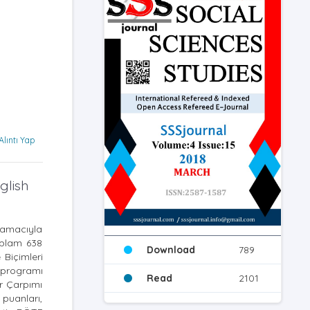
Alıntı Yap
glish
k amacıyla
oplam 638
Download
789
Biçimleri
 programı
Read
2101
er Çarpımı
puanları,