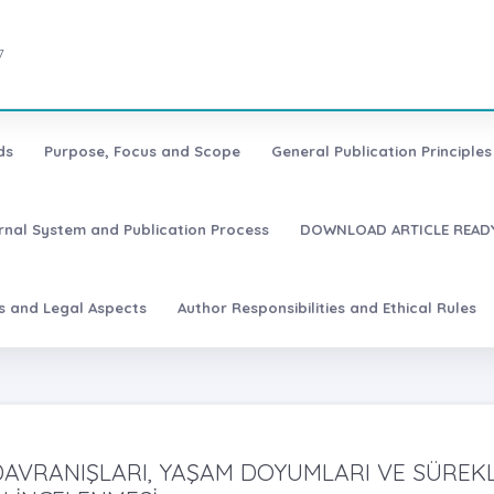
7
ds
Purpose, Focus and Scope
General Publication Principles 
urnal System and Publication Process
DOWNLOAD ARTICLE READY
es and Legal Aspects
Author Responsibilities and Ethical Rules
DAVRANIŞLARI, YAŞAM DOYUMLARI VE SÜREKL