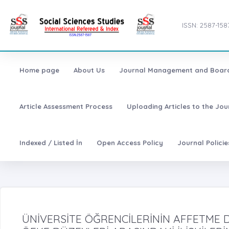
ISSN: 2587-158
Home page
About Us
Journal Management and Boar
Article Assessment Process
Uploading Articles to the Jo
Indexed / Listed İn
Open Access Policy
Journal Polici
ÜNİVERSİTE ÖĞRENCİLERİNİN AFFETME 