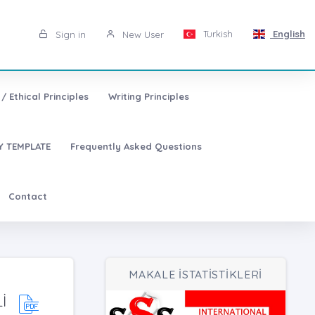
Turkish
English
Sign in
New User
/ Ethical Principles
Writing Principles
 TEMPLATE
Frequently Asked Questions
Contact
MAKALE İSTATİSTİKLERİ
İ