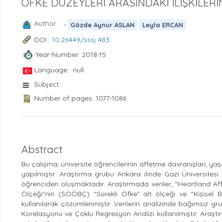
ÖFKE DÜZEYLERİ ARASINDAKİ İLİŞKİLERİ
Author :
-
Gözde Aynur ASLAN
Leyla ERCAN
DOI :
10.26449/sssj.483
Year-Number: 2018-15
Language : null
Subject :
Number of pages: 1077-1086
Abstract
Bu çalışma, üniversite öğrencilerinin affetme davranışları, ya
yapılmıştır. Araştırma grubu Ankara ilinde Gazi Üniversite
öğrenciden oluşmaktadır. Araştırmada veriler; “Heartland A
Ölçeği”nin (SÖÖBÇ) “Sürekli Öfke” alt ölçeği ve “Kişisel B
kullanılarak çözümlenmiştir. Verilerin analizinde bağımsız g
Korelasyonu ve Çoklu Regresyon Analizi kullanılmıştır. Ara