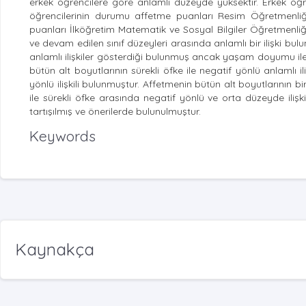
erkek öğrencilere göre anlamlı düzeyde yüksektir. Erkek öğr
öğrencilerinin durumu affetme puanları Resim Öğretmenliği
puanları İlköğretim Matematik ve Sosyal Bilgiler Öğretmenliği
ve devam edilen sınıf düzeyleri arasında anlamlı bir ilişki bu
anlamlı ilişkiler gösterdiği bulunmuş ancak yaşam doyumu ile 
bütün alt boyutlarının sürekli öfke ile negatif yönlü anlamlı 
yönlü ilişkili bulunmuştur. Affetmenin bütün alt boyutlarının bi
ile sürekli öfke arasında negatif yönlü ve orta düzeyde ilişk
tartışılmış ve önerilerde bulunulmuştur.
Keywords
Kaynakça