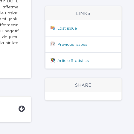
ktir. BÖTE
l affetme
le yaşları
LINKS
itif yönlü
Affetmenin
Last issue
tu negatif
şam doyumu
a birlikte
Previous issues
Article Statistics
SHARE