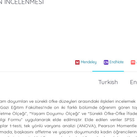
N İNCELENMESİ
Mendeley
EndNote
Turkish
En
şam doyumları ve sürekli öfke düzeyleri arasındaki ilişkileri inceleme
si Gazi Eğitim Fakültesi’nde on iki farklı bölümde öğrenim gören t
ffetme Ölçeği”, “Yaşam Doyumu Ölçeği” ve “Sürekli Öfke-Öfke İfade 
ilgi Formu” uygulanarak elde edilmiştir. Elde edilen veriler SPSS
ruplar t-testi, tek yönlü varyans analizi (ANOVA), Pearson Momentl
ştırmada; başkasını affetme ve yaşam doyumunda kadın öğrencilerin 