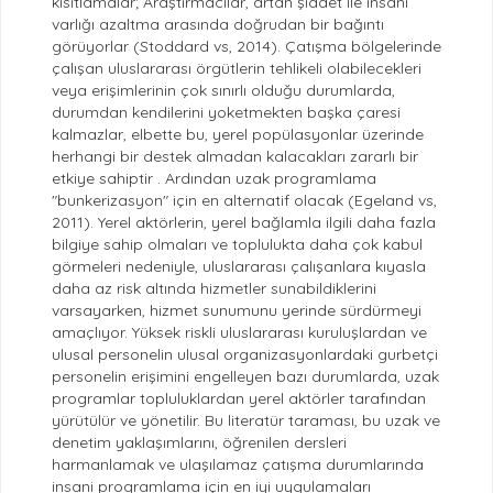
kısıtlamalar; Araştırmacılar, artan şiddet ile insani
varlığı azaltma arasında doğrudan bir bağıntı
görüyorlar (Stoddard vs, 2014). Çatışma bölgelerinde
çalışan uluslararası örgütlerin tehlikeli olabilecekleri
veya erişimlerinin çok sınırlı olduğu durumlarda,
durumdan kendilerini yoketmekten başka çaresi
kalmazlar, elbette bu, yerel popülasyonlar üzerinde
herhangi bir destek almadan kalacakları zararlı bir
etkiye sahiptir . Ardından uzak programlama
"bunkerizasyon" için en alternatif olacak (Egeland vs,
2011). Yerel aktörlerin, yerel bağlamla ilgili daha fazla
bilgiye sahip olmaları ve toplulukta daha çok kabul
görmeleri nedeniyle, uluslararası çalışanlara kıyasla
daha az risk altında hizmetler sunabildiklerini
varsayarken, hizmet sunumunu yerinde sürdürmeyi
amaçlıyor. Yüksek riskli uluslararası kuruluşlardan ve
ulusal personelin ulusal organizasyonlardaki gurbetçi
personelin erişimini engelleyen bazı durumlarda, uzak
programlar topluluklardan yerel aktörler tarafından
yürütülür ve yönetilir. Bu literatür taraması, bu uzak ve
denetim yaklaşımlarını, öğrenilen dersleri
harmanlamak ve ulaşılamaz çatışma durumlarında
insani programlama için en iyi uygulamaları