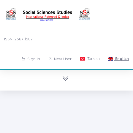
ISSN: 2587-1587
Turkish
English
Sign in
New User