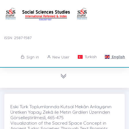
ISSN: 2587-1587
Turkish
English
Sign in
New User
Eski Türk Toplumlarında Kutsal Mekân Anlayışının
Üretken Yapay Zekâ ile Metin Girdileri Üzerinden
Görselleştirilmesi̇, 465-475
Visualization of the Sacred Space Concept in
Ancient Turkic Societıes Through Text Prompts