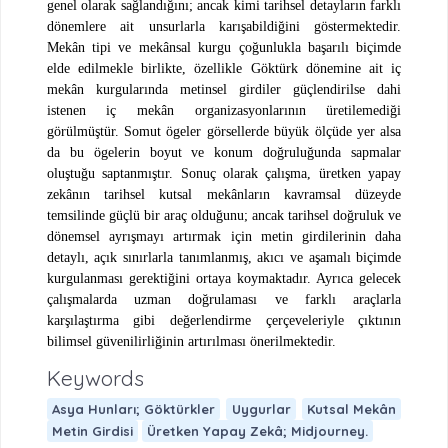
genel olarak sağlandığını; ancak kimi tarihsel detayların farklı
dönemlere ait unsurlarla karışabildiğini göstermektedir.
Mekân tipi ve mekânsal kurgu çoğunlukla başarılı biçimde
elde edilmekle birlikte, özellikle Göktürk dönemine ait iç
mekân kurgularında metinsel girdiler güçlendirilse dahi
istenen iç mekân organizasyonlarının üretilemediği
görülmüştür. Somut ögeler görsellerde büyük ölçüde yer alsa
da bu ögelerin boyut ve konum doğruluğunda sapmalar
oluştuğu saptanmıştır. Sonuç olarak çalışma, üretken yapay
zekânın tarihsel kutsal mekânların kavramsal düzeyde
temsilinde güçlü bir araç olduğunu; ancak tarihsel doğruluk ve
dönemsel ayrışmayı artırmak için metin girdilerinin daha
detaylı, açık sınırlarla tanımlanmış, akıcı ve aşamalı biçimde
kurgulanması gerektiğini ortaya koymaktadır. Ayrıca gelecek
çalışmalarda uzman doğrulaması ve farklı araçlarla
karşılaştırma gibi değerlendirme çerçeveleriyle çıktının
bilimsel güvenilirliğinin artırılması önerilmektedir.
Keywords
Asya Hunları; Göktürkler
Uygurlar
Kutsal Mekân
Metin Girdisi
Üretken Yapay Zekâ; Midjourney.