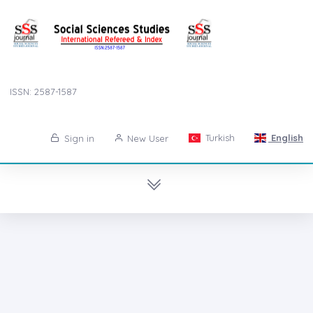
ISSN: 2587-1587
Turkish
English
Sign in
New User