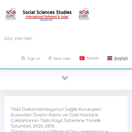
ISSN: 2587-1587
Turkish
English
Sign in
New User
Tıbbi Dokümantasyonun Sağlık Kuruluşları
Açısından Önemi: Kamu ve Özel Hastane
Çalışanlarının Tıbbi Kayıt Sistemine Yönelik
Tutumları̇, 2426-2436
The Importance of Medical Documentation in