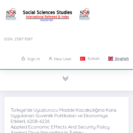
ISSN: 2587-1587
Turkish
English
Sign in
New User
Türkiye’de Uyuşturucu Madde Kaçakçılığına Karşı
Uygulanan Güvenlik Politikaları ve Ekonomiye
Etkileri̇, 6208-6226
Applied Economic Effects And Security Policy
Against Drug Smuggling In Turkey