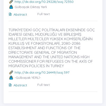
http://dx.doi.org/10.29228/sssj.72350
Gülbaşak Diktaş Yerli
Full text
Abstract
TÜRKİYE’DEKİ GÖÇ POLİTİKALARI EKSENİNDE GÖÇ
İDARESİ GENEL MÜDÜRLÜĞÜ VE BİRLEŞMİŞ
MİLLETLER MÜLTECİLER YÜKSEK KOMİSERLİĞİNİN
KURULUŞ VE FONKSİYONLARİ, 2080-2086
ESTABLİSHMENT AND FUNCTİONS OF THE
DİRECTORATE GENERAL OF MİGRATİON
MANAGEMENT AND THE UNİTED NATİONS HİGH
COMMİSSİONER FOR REFUGEES ON THE AXİS OF
MİGRATİON POLİCİES İN TURKEY
http://dx.doi.org/10.26449/sssj.597
-Gülbaşak YERLİ-
Full text
Abstract