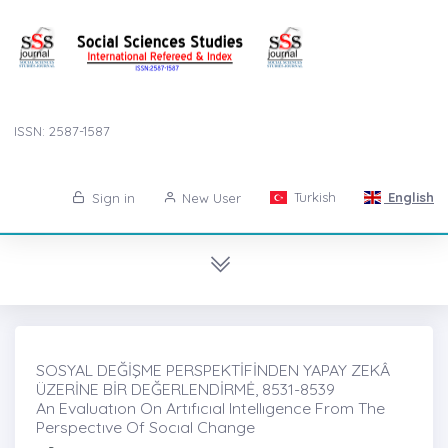
ISSN: 2587-1587
Turkish
English
Sign in
New User
SOSYAL DEĞİŞME PERSPEKTİFİNDEN YAPAY ZEKÂ
ÜZERİNE BİR DEĞERLENDİRMĖ, 8531-8539
An Evaluatıon On Artıfıcıal Intellıgence From The
Perspectıve Of Socıal Change