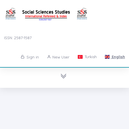
ISSN: 2587-1587
Turkish
English
Sign in
New User