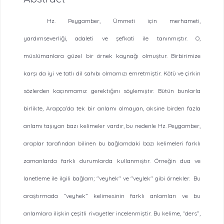
Hz. Peygamber, Ümmeti için merhameti,
yardımseverliği, adaleti ve şefkati ile tanınmıştır. O,
müslümanlara güzel bir örnek kaynağı olmuştur. Birbirimize
karşı da iyi ve tatlı dil sahıbı olmamızı emretmiştir. Kötü ve çirkin
sözlerden kaçınmamız gerektığını söylemıştır. Bütün bunlarla
birlikte, Arapça’da tek bir anlamı olmayan, aksine birden fazla
anlamı taşıyan bazı kelimeler vardır, bu nedenle Hz. Peygamber,
araplar tarafından bilinen bu bağlamdaki bazı kelimeleri farklı
zamanlarda farklı durumlarda kullanmıştır. Örneğin dua ve
lanetleme ile ilgili bağlam; "veyhek" ve "veylek" gibi örnekler.
Bu
araştırmada “veyhek” kelimesinin farklı anlamları ve bu
anlamlara ilişkin çeşitli rivayetler incelenmiştir. Bu kelime, “ders”,