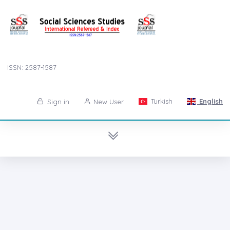
ISSN: 2587-1587
Turkish
English
Sign in
New User