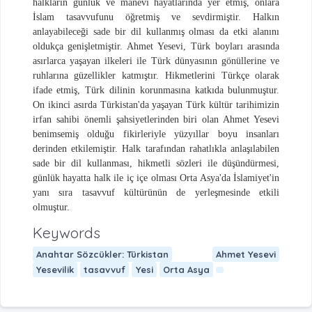
halkların günlük ve manevi hayatlarında yer etmiş, onlara
İslam tasavvufunu öğretmiş ve sevdirmiştir. Halkın
anlayabileceği sade bir dil kullanmış olması da etki alanını
oldukça genişletmiştir. Ahmet Yesevi, Türk boyları arasında
asırlarca yaşayan ilkeleri ile Türk dünyasının gönüllerine ve
ruhlarına güzellikler katmıştır. Hikmetlerini Türkçe olarak
ifade etmiş, Türk dilinin korunmasına katkıda bulunmuştur.
On ikinci asırda Türkistan'da yaşayan Türk kültür tarihimizin
irfan sahibi önemli şahsiyetlerinden biri olan Ahmet Yesevi
benimsemiş olduğu fikirleriyle yüzyıllar boyu insanları
derinden etkilemiştir. Halk tarafından rahatlıkla anlaşılabilen
sade bir dil kullanması, hikmetli sözleri ile düşündürmesi,
günlük hayatta halk ile iç içe olması Orta Asya'da İslamiyet'in
yanı sıra tasavvuf kültürünün de yerleşmesinde etkili
olmuştur.
Keywords
Anahtar Sözcükler: Türkistan
Ahmet Yesevi
Yesevilik
tasavvuf
Yesi
Orta Asya