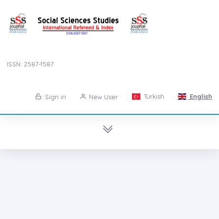
ISSN: 2587-1587
Turkish
English
Sign in
New User