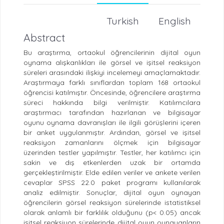
Turkish
English
Abstract
Bu araştırma, ortaokul öğrencilerinin dijital oyun
oynama alışkanlıkları ile görsel ve işitsel reaksiyon
süreleri arasındaki ilişkiyi incelemeyi amaçlamaktadır.
Araştırmaya farklı sınıflardan toplam 168 ortaokul
öğrencisi katılmıştır. Öncesinde, öğrencilere araştırma
süreci hakkında bilgi verilmiştir. Katılımcılara
araştırmacı tarafından hazırlanan ve bilgisayar
oyunu oynama davranışları ile ilgili görüşlerini içeren
bir anket uygulanmıştır. Ardından, görsel ve işitsel
reaksiyon zamanlarını ölçmek için bilgisayar
üzerinden testler yapılmıştır. Testler, her katılımcı için
sakin ve dış etkenlerden uzak bir ortamda
gerçekleştirilmiştir. Elde edilen veriler ve ankete verilen
cevaplar SPSS 22.0 paket programı kullanılarak
analiz edilmiştir. Sonuçlar, dijital oyun oynayan
öğrencilerin görsel reaksiyon sürelerinde istatistiksel
olarak anlamlı bir farklılık olduğunu (p< 0.05) ancak
işitsel reaksiyon sürelerinde dijital oyun oynayanların