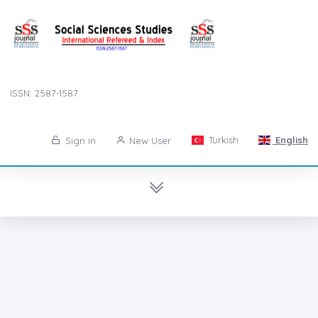
ISSN: 2587-1587
Turkish
English
Sign in
New User