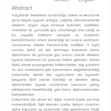
Abstract
Yüzyıllardır devletlerin sürdürdüğü askerî ve ekonomik
güce dayalı siyaset anlayışı, çağdaş demokrasilerde
ülkelerin özgün veya evrensel kültürleri, özellikleri,
markaları vb. yumuşak güç unsurlarıyla öne çıktığı ve
bu sayede halkların sempati ve rızalarının
kazanılmasının önem kazandığı bir sürece evrilmiştir.
Uluslararası ilişkiler literatüründe özellikle 11 Eylül
sonrası daha sık ele alınmaya başlanan kamu
diplomasisi de yumuşak güç unsuru olarak ülkelerin
siyasal iletişiminin bir parçası hâline gelmiştir. Alanla
ilişkili olarak propaganda, halkla ilişkiler, algı yönetimi
ve ulus markalama gibi kavramların değerlendirildiği
çalışmada, devlet dışı oyuncuların da siyasetin
işleyişine aktif olarak katıldığı ve devletin dikey
iletişiminden ziyade uluslararası kamunun yatay
etkileşiminin hedeflendiği yeni kamu diplomasisinden
bahsedilmiştir.
Çalışmada ele alınan bir diğer önemli başlık ise imaj
mühendisliğidir. İlgili kavram özetle, iletişim sürecinin
daha kapsamlı ve sistematik hâle getirilmesini ifade