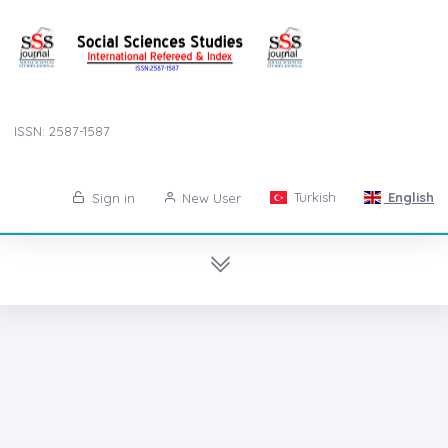
ISSN: 2587-1587
Turkish
English
Sign in
New User