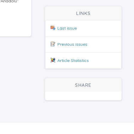
“Anadolu”
LINKS
Last issue
Previous issues
Article Statistics
SHARE