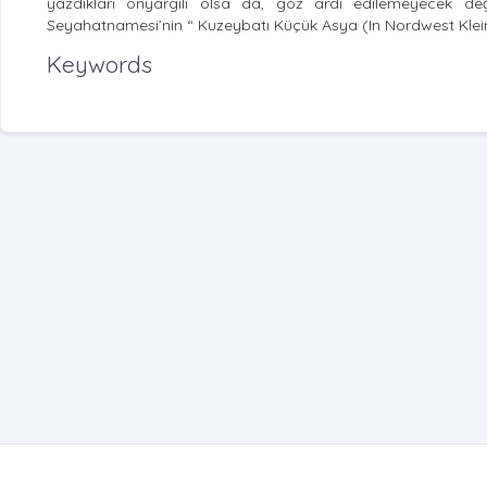
yazdıkları önyargılı olsa da, göz ardı edilemeyecek de
Seyahatnamesi’nin “ Kuzeybatı Küçük Asya (In Nordwest Kleina
Keywords