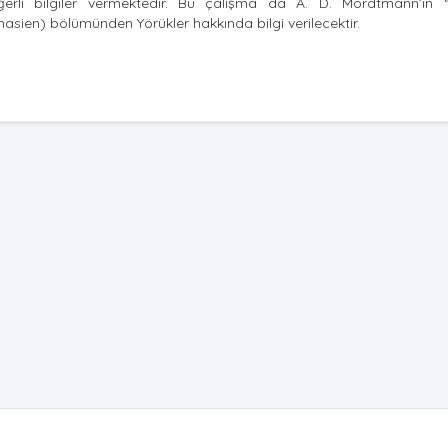
ğerli bilgiler vermektedir. Bu çalışma da A. D. Mordtmann’ın 
sien) bölümünden Yörükler hakkında bilgi verilecektir.