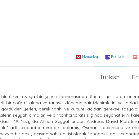
Mendeley
EndNote
Turkish
En
bir ülkenin veya bir şehrin tanınmasında önemli yer tutan önemli
 bir coğrafi alana ve tarihsel döneme dair izlenimlerini ve topladığı
 gördükleri yerleri, gerek tarihî ve kültürel açıdan gerekse sosyolo
ihçilerin seyyah olmaları ve bir tarihçi tarafsızlığında seyahatlerini ka
ktadır. 19. Yüzyılda Alman Seyyahlar’dan Andreas David Mordtma
dolu” adlı seyahatnamesinde toplamış, Osmanlı toplumunu ve med
nevver bir bakış açısına sahip birisi olarak “Anadolu” adlı seyaha