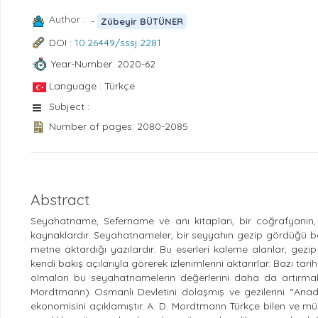
Author :
-
Zübeyir BÜTÜNER
DOI :
10.26449/sssj.2281
Year-Number: 2020-62
Language : Türkçe
Subject :
Number of pages: 2080-2085
Abstract
Seyahatname, Sefername ve anı kitapları, bir coğrafyanın, 
kaynaklardır. Seyahatnameler, bir seyyahın gezip gördüğü belli
metne aktardığı yazılardır. Bu eserleri kaleme alanlar, gezip
kendi bakış açılarıyla görerek izlenimlerini aktarırlar. Bazı tar
olmaları bu seyahatnamelerin değerlerini daha da artırma
Mordtmann) Osmanlı Devletini dolaşmış ve gezilerini “Ana
ekonomisini açıklamıştır. A. D. Mordtmann Türkçe bilen ve mü