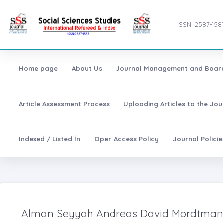
ISSN: 2587-158
Home page
About Us
Journal Management and Boar
Article Assessment Process
Uploading Articles to the Jo
Indexed / Listed İn
Open Access Policy
Journal Polici
Alman Seyyah Andreas David Mordtmann