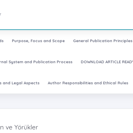
7
ds
Purpose, Focus and Scope
General Publication Principles 
urnal System and Publication Process
DOWNLOAD ARTICLE READY
es and Legal Aspects
Author Responsibilities and Ethical Rules
 ve Yörükler