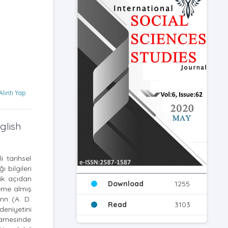
Alıntı Yap
glish
 tarihsel
 bilgileri
jik açıdan
Download
1255
leme almış
nn (A. D.
Read
3103
eniyetini
tnamesinde