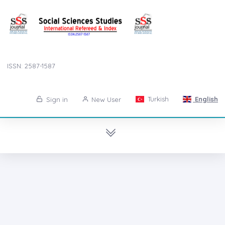
ISSN: 2587-1587
Turkish
English
Sign in
New User