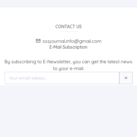
CONTACT US
sssjournal.info@gmail.com
E-Mail Subscription
By subscribing to E-Newsletter, you can get the latest news
to your e-mail.
MENU
Home page
About Us
News
Contact
SOCIAL SCIENCES STUDIES JOURNAL (SSSJournal)