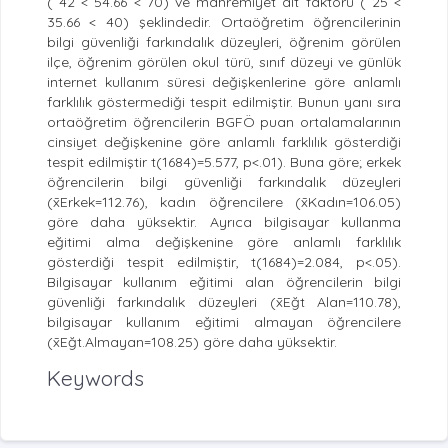
( 42 < 54.66 < 70) ve mahremiyet alt faktörü ( 25 <
35.66 < 40) şeklindedir. Ortaöğretim öğrencilerinin
bilgi güvenliği farkındalık düzeyleri, öğrenim görülen
ilçe, öğrenim görülen okul türü, sınıf düzeyi ve günlük
internet kullanım süresi değişkenlerine göre anlamlı
farklılık göstermediği tespit edilmiştir. Bunun yanı sıra
ortaöğretim öğrencilerin BGFÖ puan ortalamalarının
cinsiyet değişkenine göre anlamlı farklılık gösterdiği
tespit edilmiştir t(1684)=5.577, p<.01). Buna göre; erkek
öğrencilerin bilgi güvenliği farkındalık düzeyleri
(x̄Erkek=112.76), kadın öğrencilere (x̄Kadın=106.05)
göre daha yüksektir. Ayrıca bilgisayar kullanma
eğitimi alma değişkenine göre anlamlı farklılık
gösterdiği tespit edilmiştir, t(1684)=2.084, p<.05).
Bilgisayar kullanım eğitimi alan öğrencilerin bilgi
güvenliği farkındalık düzeyleri (x̄Eğt Alan=110.78),
bilgisayar kullanım eğitimi almayan öğrencilere
(x̄Eğt.Almayan=108.25) göre daha yüksektir.
Keywords