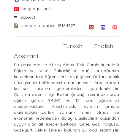
Language : null
Subject :
Number of pages: 1516-1527
Turkish
English
Abstract
Bu araştırma ile Kuzey Kıbrıs Türk Cumhuriyeti Milli
Eğitim ve Kültür Bakanlığı’na bağlı ortaöğretim
kurumlarındaki öğrencilerin bilgi güvenliği farkındalık
düzeylerinin belirlenmesi amaçlanmıştır. Araştırmada
kesitsel tarama yönteminden yararlanılmıştır.
Çalışma evrenini ilgili Bakanlığı bağlı resmi okullarda
eğitim gören 9-10-11 ve 12. sınıf öğrencileri
oluşturmaktadır. Araştırmada, evrenin tümüne
ulaşmadaki zorluk, zamanın sınırlı olması ve
ekonomik nedenlerden dolayı ulaşılabilirlik açısından
uygun olan altı ilçede (Lefkoşa, Girne, Gazi Mağusa,
Güzelyurt, Lefke, İskele) bulunan 28 okul seçilmiştir.