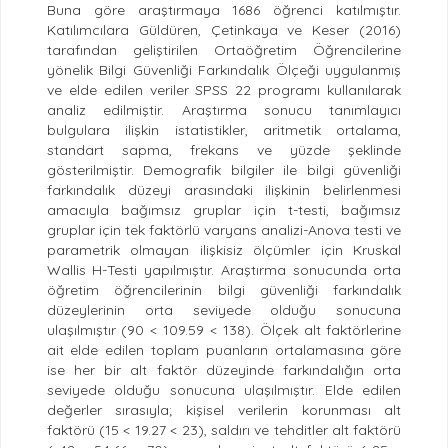
Buna göre araştırmaya 1686 öğrenci katılmıştır.
Katılımcılara Güldüren, Çetinkaya ve Keser (2016)
tarafından geliştirilen Ortaöğretim Öğrencilerine
yönelik Bilgi Güvenliği Farkındalık Ölçeği uygulanmış
ve elde edilen veriler SPSS 22 programı kullanılarak
analiz edilmiştir. Araştırma sonucu tanımlayıcı
bulgulara ilişkin istatistikler, aritmetik ortalama,
standart sapma, frekans ve yüzde şeklinde
gösterilmiştir. Demografik bilgiler ile bilgi güvenliği
farkındalık düzeyi arasındaki ilişkinin belirlenmesi
amacıyla bağımsız gruplar için t-testi, bağımsız
gruplar için tek faktörlü varyans analizi-Anova testi ve
parametrik olmayan ilişkisiz ölçümler için Kruskal
Wallis H-Testi yapılmıştır. Araştırma sonucunda orta
öğretim öğrencilerinin bilgi güvenliği farkındalık
düzeylerinin orta seviyede olduğu sonucuna
ulaşılmıştır (90 < 109.59 < 138). Ölçek alt faktörlerine
ait elde edilen toplam puanların ortalamasına göre
ise her bir alt faktör düzeyinde farkındalığın orta
seviyede olduğu sonucuna ulaşılmıştır. Elde edilen
değerler sırasıyla; kişisel verilerin korunması alt
faktörü (15 < 19.27 < 23), saldırı ve tehditler alt faktörü