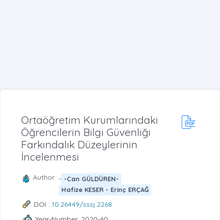
Ortaöğretim Kurumlarındaki
Öğrencilerin Bilgi Güvenliği
Farkındalık Düzeylerinin
İncelenmesi
Author :
-
-Can GÜLDÜREN-
Hafize KESER - Erinç ERÇAĞ
DOI :
10.26449/sssj.2268
Year-Number: 2020-60