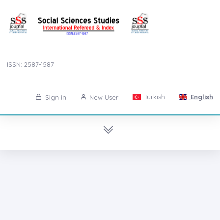
ISSN: 2587-1587
Turkish
English
Sign in
New User